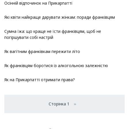
Осінній відпочинок на Прикарпатті
Які квіти найкраще дарувати жінкам: поради франківцям
Сумна їжа: що краще не їсти франківцям, щоб не
погіршувати собі настрій
Як вагітним франківкам пережити літо
Як франківцям боротися із алкогольною залежністю
Як на Прикарпатті отримати права?
Розбивка
на
Сторінка 1
››
Наступна сторінка
сторінки