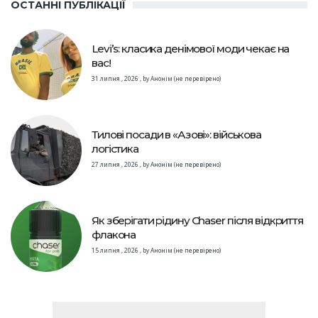
ОСТАННІ ПУБЛІКАЦІЇ
Levi’s: класика денімової моди чекає на
вас!
31 липня , 2026
,
by
Анонім (не перевірено)
Тилові посади в «Азові»: військова
логістика
27 липня , 2026
,
by
Анонім (не перевірено)
Як зберігати рідину Chaser після відкриття
флакона
15 липня , 2026
,
by
Анонім (не перевірено)