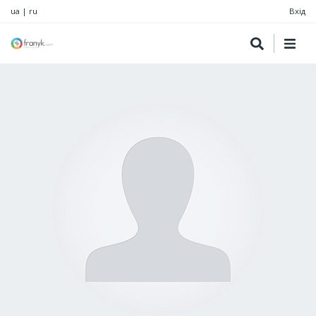
ua
|
ru
Вхід