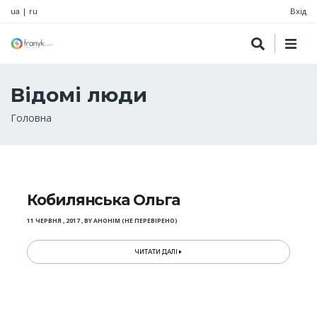
ua
|
ru
Вхід
Відомі люди
Рядок
Головна
навіґації
Кобилянська Ольга
11 ЧЕРВНЯ , 2017
,
BY
АНОНІМ (НЕ ПЕРЕВІРЕНО)
ЧИТАТИ ДАЛІ