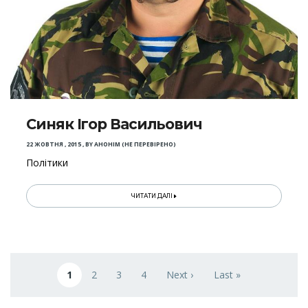
Синяк Ігор Васильович
22 ЖОВТНЯ , 2015
,
BY
АНОНІМ (НЕ ПЕРЕВІРЕНО)
Політики
ЧИТАТИ ДАЛІ
Розбивка
на
1
2
3
4
Next ›
Last »
Поточна сторінка
Page
Page
Page
Наступна сторінка
Остання сторінка
сторінки