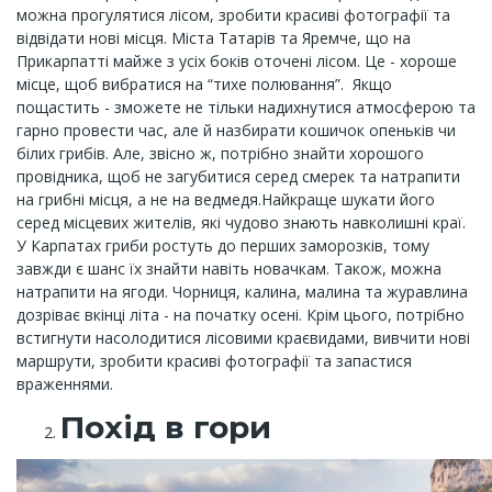
можна прогулятися лісом, зробити красиві фотографії та
відвідати нові місця. Міста Татарів та Яремче, що на
Прикарпатті майже з усіх боків оточені лісом. Це - хороше
місце, щоб вибратися на “тихе полювання”. Якщо
пощастить - зможете не тільки надихнутися атмосферою та
гарно провести час, але й назбирати кошичок опеньків чи
білих грибів. Але, звісно ж, потрібно знайти хорошого
провідника, щоб не загубитися серед смерек та натрапити
на грибні місця, а не на ведмедя.Найкраще шукати його
серед місцевих жителів, які чудово знають навколишні краї.
У Карпатах гриби ростуть до перших заморозків, тому
завжди є шанс їх знайти навіть новачкам. Також, можна
натрапити на ягоди. Чорниця, калина, малина та журавлина
дозріває вкінці літа - на початку осені. Крім цього, потрібно
встигнути насолодитися лісовими краєвидами, вивчити нові
маршрути, зробити красиві фотографії та запастися
враженнями.
Похід в гори