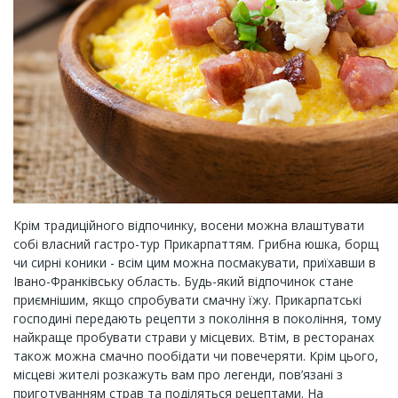
Крім традиційного відпочинку, восени можна влаштувати
собі власний гастро-тур Прикарпаттям. Грибна юшка, борщ
чи сирні коники - всім цим можна посмакувати, приїхавши в
Івано-Франківську область. Будь-який відпочинок стане
приємнішим, якщо спробувати смачну їжу. Прикарпатські
господині передають рецепти з покоління в покоління, тому
найкраще пробувати страви у місцевих. Втім, в ресторанах
також можна смачно пообідати чи повечеряти. Крім цього,
місцеві жителі розкажуть вам про легенди, пов’язані з
приготуванням страв та поділяться рецептами. На