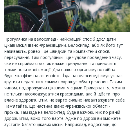
Прогулянка на велосипеді - найкращий спосіб дослідити
цікаві місця Івано-Франківщини. Велосипед, або як його тут
називають, ровер - це швидкий та компактний спосіб
пересування. Такі прогулянки - це чудове проведення часу,
яке не сприймається як важке тренування та приносить
тільки позитивні емоції. Для нашого організму потрібна
будь-яка фізична активність. Їзда на велосипеді змушує нас
крутити педалі, цим самим покращує обмін речовин. Таким
чином, подорожуючи цікавими місцями Прикарпаття, можна
не тільки насолоджуватися краєвидами, але й дбати про
власне здоров’я. Втім, не варто сильно навантажувати себе.
Пам’ятайте, що частина Івано-Франківської області -
гірська. Там їзда на велосипеді буде важчою, ніж по рівній
дорозі. Втім, воно того варте. Адже по дорозі ви зможете
зустріти багато цікавих місць. Наприклад, водоспади, до