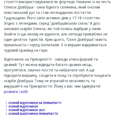
столітті використовувалися як фортеця. Назвали їх на честь
Олекси Довбуша - сина бідного селянина, який очолив
повстанський рух та став легендарною постаттю
Гуцульщини. Його загін активно діяв у 17-18 століттях.
Згідно з легендами, серед “довбушівських скель” й досі
заховані скарби Олекси, які той колись відібрав у панів.
Знайти їх ще нікому не вдалося, але легенда приваблює не
один десяток туристів. Крім цього, “Скелі Довбуша” мають
прихильність і серед скелелазів. З їх вершин відкривається
чудовий краєвид на гори.
Відпочинок на Прикарпатті - завжди атмосферний та
цікавий. Тут можна відвідати багато цікавих місць,
прогулятися, смачно поїсти та набратися сил. А ще
підкорити вершину, сходити в похід та спробувати пошукати
скарби Довбуша. Тому не втрачайте можливість та
вирушайте на Прикарпаття. Йому є вас чим здивувати!
Channel
розваги і хобі
ОСІННІЙ ВІДПОЧИНОК НА ПРИКАРПАТТІ
ОСІННІЙ ВІДПОЧИНОК
ОСІННІЙ ВІДПОЧИНОК 2021
ОСІННІЙ ВІДПОЧИНОК ПРИКАРПАТТЯ