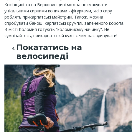
Косівщині та на Верховинщині можна посмакувати
унікальними сирними кониками - фігурками, які з сиру
роблять прикарпатські майстрині. Також, можна
спробувати банош, карпатські крумплі, запеченого коропа.
В місті Коломия готують “коломийську начинку”. Не
сумнівайтесь, прикарпатській кухні є чим вас здивувати!
Покататись на
велосипеді