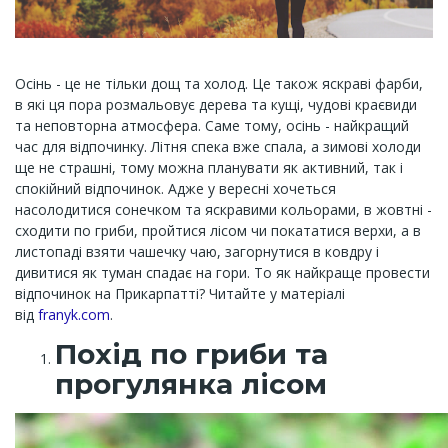
Осінь - це не тільки дощ та холод. Це також яскраві фарби,
в які ця пора розмальовує дерева та кущі, чудові краєвиди
та неповторна атмосфера. Саме тому, осінь - найкращий
час для відпочинку. Літня спека вже спала, а зимові холоди
ще не страшні, тому можна планувати як активний, так і
спокійний відпочинок. Адже у вересні хочеться
насолодитися сонечком та яскравими кольорами, в жовтні -
сходити по гриби, пройтися лісом чи покататися верхи, а в
листопаді взяти чашечку чаю, загорнутися в ковдру і
дивитися як туман спадає на гори. То як найкраще провести
відпочинок на Прикарпатті? Читайте у матеріалі
від
franyk.com
.
Похід по гриби та
прогулянка лісом