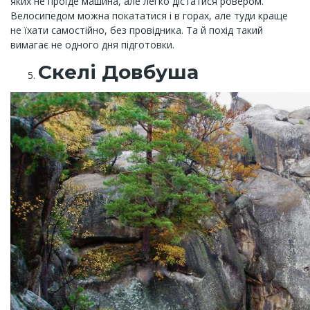
яких не проїде машина, але легко дістатися ровером.
Велосипедом можна покататися і в горах, але туди краще
не їхати самостійно, без провідника. Та й похід такий
вимагає не одного дня підготовки.
Скелі Довбуша