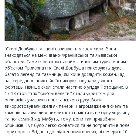
“Скелі Довбуша” місцеві називають місцем сили. Вони
знаходяться на межі Івано-Франківської та Львівської
областей. Саме їх вважають наймістичнішим туристичним
об’єктом Прикарпаття. Скелі Довбуша приховують дуже
багато легенд та таємниць, які хоче дослідити кожен. Під
час середньовічних війн їх використовували у якості
фортець. Пізніше скелі стали частиною угіддя Потоцьких. В
17-18 століттях “кам’яні велетні” стали укриттям для
опришків - учасників повстанського руху. Вони
використовували скелі як печери. Нагромадження скель та
каменів нагадує дивовижних істот, містить не одну ущелину
та потаємний хід. Мабуть, тому, вони так привабили
опришків. Тут було легко сховатися та не потрапити в поле
зору ворога. Згідно з дослідженнями вчених, ці печери в 10