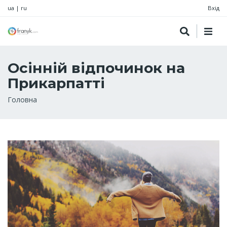
ua
|
ru
Вхід
Осінній відпочинок на
Прикарпатті
Рядок
Головна
навіґації