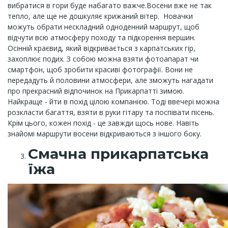
вибратися в гори буде набагато важче.Восени вже не так
тепло, але ще не дошкуляє крижаний вітер. Новачки
можуть обрати нескладний одноденний маршрут, щоб
відчути всю атмосферу походу та підкорення вершин.
Осінній краєвид, який відкривається з карпатських гір,
захоплює подих. З собою можна взяти фотоапарат чи
смартфон, щоб зробити красиві фотографії. Вони не
передадуть й половини атмосфери, але зможуть нагадати
про прекрасний відпочинок на Прикарпатті зимою.
Найкраще - йти в похід цілою компанією. Тоді ввечері можна
розкласти багаття, взяти в руки гітару та поспівати пісень.
Крім цього, кожен похід - це завжди щось нове. Навіть
знайомі маршрути восени відкриваються з іншого боку.
Смачна прикарпатська
їжа