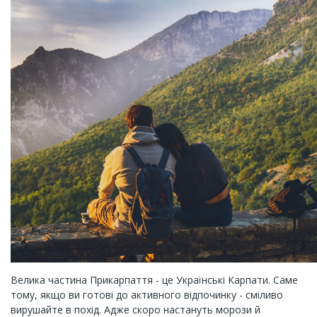
Велика частина Прикарпаття - це Українські Карпати. Саме
тому, якщо ви готові до активного відпочинку - сміливо
вирушайте в похід. Адже скоро настануть морози й