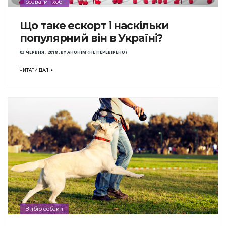
розваги і хобі
Що таке ескорт і наскільки
популярний він в Україні?
03 ЧЕРВНЯ , 2018
,
BY
АНОНІМ (НЕ ПЕРЕВІРЕНО)
ЧИТАТИ ДАЛІ
Вибір собаки