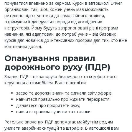
почуватися впевнено за кермом. Курси в автошколі Driver
організовані так, щоб кожен учень мав можливість
ретельно підготуватися до самостійного водіння,
отримуючи індивідуальні поради від досвідчених
інструкторів. Йому будуть запропоновані різні програми
навчання, які адаптовані до потреб учнів – від базових
курсів для новачків до інтенсивних програм для тих, хто вже
має певний досвід.
Опанування правил
дорожнього руху (ПДР)
Знання ПДР – це запорука безпечного та комфортного
керування автомобілем. В автошколі ви:
засвоїте дорожні знаки та сигнали світлофорів;
навчитеся правильно проїжджати перехрестя;
дізнаєтеся про пріоритети руху;
вивчите правила зупинки та стоянки.
Ретельне вивчення ПДР допомагає майбутнім водіям
уникати аварійних ситуацій та штрафів. В автошколі вам