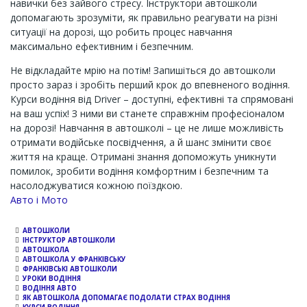
навички без зайвого стресу. Інструктори автошколи
допомагають зрозуміти, як правильно реагувати на різні
ситуації на дорозі, що робить процес навчання
максимально ефективним і безпечним.
Не відкладайте мрію на потім! Запишіться до автошколи
просто зараз і зробіть перший крок до впевненого водіння.
Курси водіння від Driver – доступні, ефективні та спрямовані
на ваш успіх! З ними ви станете справжнім професіоналом
на дорозі! Навчання в автошколі – це не лише можливість
отримати водійське посвідчення, а й шанс змінити своє
життя на краще. Отримані знання допоможуть уникнути
помилок, зробити водіння комфортним і безпечним та
насолоджуватися кожною поїздкою.
Channel
Авто і Мото
АВТОШКОЛИ
ІНСТРУКТОР АВТОШКОЛИ
АВТОШКОЛА
АВТОШКОЛА У ФРАНКІВСЬКУ
ФРАНКІВСЬКІ АВТОШКОЛИ
УРОКИ ВОДІННЯ
ВОДІННЯ АВТО
ЯК АВТОШКОЛА ДОПОМАГАЄ ПОДОЛАТИ СТРАХ ВОДІННЯ