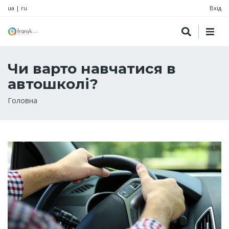
ua
|
ru
Вхід
Чи варто навчатися в
автошколі?
Рядок
Головна
навіґації