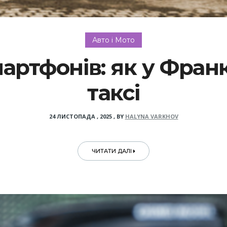
Авто і Мото
мартфонів: як у Фран
таксі
24 ЛИСТОПАДА , 2025
,
BY
HALYNA VARKHOV
ЧИТАТИ ДАЛІ