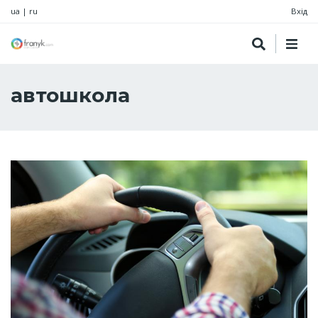
ua
|
ru
Вхід
автошкола