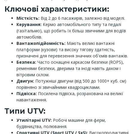
Ключові характеристики:
Місткість:
Від 2 до 6 пасажирів, залежно від моделі.
Керування:
Кермо автомобільного типу та педалі
(газ/гальмо), що робить їх більш звичними для водіїв
автомобілів.
Вантажопідйомність:
Мають великі вантажні
платформи (кузови) та високу тягову здатність,
призначені для перевезення значних об'ємів вантажів.
Безпека:
Часто оснащені каркасом безпеки (ROPS),
ременями безпеки, дверима та іноді навіть дахом і
вітровим склом.
Двигун:
Потужніші двигуни (від 500 до 1000+ куб. см)
порівняно зі звичайними квадроциклами.
Підвіска:
Посилена підвіска, розрахована на великі
навантаження.
Типи UTV:
Утилітарні UTV:
Робочі машини для ферм,
будівництва, полювання.
Спортивні UTV (Sport UTV / SxS):
Високопродуктивні