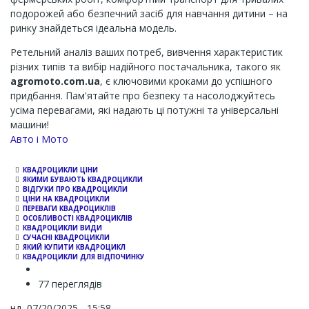
подорожей або безпечний засіб для навчання дитини – на
ринку знайдеться ідеальна модель.
Ретельний аналіз ваших потреб, вивчення характеристик
різних типів та вибір надійного постачальника, такого як
agromoto.com.ua
, є ключовими кроками до успішного
придбання. Пам'ятайте про безпеку та насолоджуйтесь
усіма перевагами, які надають ці потужні та універсальні
машини!
Channel
Авто і Мото
КВАДРОЦИКЛИ ЦІНИ
ЯКИМИ БУВАЮТЬ КВАДРОЦИКЛИ
ВІДГУКИ ПРО КВАДРОЦИКЛИ
ЦІНИ НА КВАДРОЦИКЛИ
ПЕРЕВАГИ КВАДРОЦИКЛІВ
ОСОБЛИВОСТІ КВАДРОЦИКЛІВ
КВАДРОЦИКЛИ ВИДИ
СУЧАСНІ КВАДРОЦИКЛИ
ЯКИЙ КУПИТИ КВАДРОЦИКЛ
КВАДРОЦИКЛИ ДЛЯ ВІДПОЧИНКУ
77 переглядів
нд, 07/20/2025 - 15:58