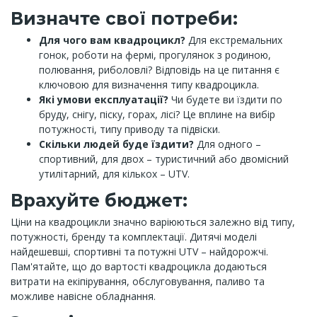
Визначте свої потреби:
Для чого вам квадроцикл?
Для екстремальних
гонок, роботи на фермі, прогулянок з родиною,
полювання, риболовлі? Відповідь на це питання є
ключовою для визначення типу квадроцикла.
Які умови експлуатації?
Чи будете ви їздити по
бруду, снігу, піску, горах, лісі? Це вплине на вибір
потужності, типу приводу та підвіски.
Скільки людей буде їздити?
Для одного –
спортивний, для двох – туристичний або двомісний
утилітарний, для кількох – UTV.
Врахуйте бюджет:
Ціни на квадроцикли значно варіюються залежно від типу,
потужності, бренду та комплектації. Дитячі моделі
найдешевші, спортивні та потужні UTV – найдорожчі.
Пам'ятайте, що до вартості квадроцикла додаються
витрати на екіпірування, обслуговування, паливо та
можливе навісне обладнання.