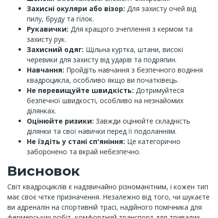
Захисні окуляри або візор:
Для захисту очей від
пилу, бруду та гілок.
Рукавички:
Для кращого зчеплення з кермом та
захисту рук.
Захисний одяг:
Щільна куртка, штани, високі
черевики для захисту від ударів та подряпин.
Навчання:
Пройдіть навчання з безпечного водіння
квадроцикла, особливо якщо ви початківець.
Не перевищуйте швидкість:
Дотримуйтеся
безпечної швидкості, особливо на незнайомих
ділянках.
Оцінюйте ризики:
Завжди оцінюйте складність
ділянки та свої навички перед її подоланням.
Не їздіть у стані сп'яніння:
Це категорично
заборонено та вкрай небезпечно.
Висновок
Світ квадроциклів є надзвичайно різноманітним, і кожен тип
має своє чітке призначення. Незалежно від того, чи шукаєте
ви адреналін на спортивній трасі, надійного помічника для
фермерських робіт, комфортний транспорт для тривалих