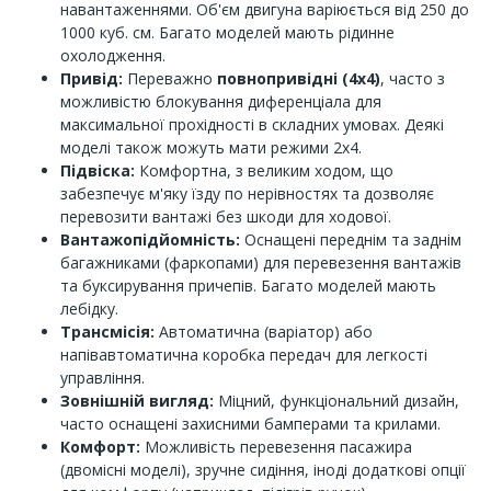
навантаженнями. Об'єм двигуна варіюється від 250 до
1000 куб. см. Багато моделей мають рідинне
охолодження.
Привід:
Переважно
повнопривідні (4х4)
, часто з
можливістю блокування диференціала для
максимальної прохідності в складних умовах. Деякі
моделі також можуть мати режими 2х4.
Підвіска:
Комфортна, з великим ходом, що
забезпечує м'яку їзду по нерівностях та дозволяє
перевозити вантажі без шкоди для ходової.
Вантажопідйомність:
Оснащені переднім та заднім
багажниками (фаркопами) для перевезення вантажів
та буксирування причепів. Багато моделей мають
лебідку.
Трансмісія:
Автоматична (варіатор) або
напівавтоматична коробка передач для легкості
управління.
Зовнішній вигляд:
Міцний, функціональний дизайн,
часто оснащені захисними бамперами та крилами.
Комфорт:
Можливість перевезення пасажира
(двомісні моделі), зручне сидіння, іноді додаткові опції