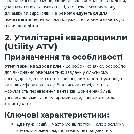
Професійні спортсмени, любителі екстремального водіння,
учасники гонок та змагань, ті, хто шукає максимальну
динаміку та адреналін.
Не рекомендуються для
початківців
через високу потужність та вимогливість до
навичок водіння.
2. Утилітарні квадроцикли
(Utility ATV)
Призначення та особливості
Утилітарні квадроцикли
– це робочі конячки, розроблені
для виконання різноманітних завдань у сільському
господарстві, лісництві, полюванні, риболовлі, будівництві
та інших сферах, де потрібна висока прохідність та
можливість перевезення вантажів. Вони є найбільш
універсальними та популярними серед широкого кола
користувачів.
Ключові характеристики:
Двигун:
Надійні, часто менш потужні, але з великим
крутним моментом, що дозволяє працювати з