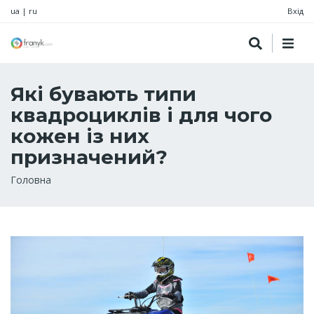
ua
|
ru
Вхід
Які бувають типи
квадроциклів і для чого
кожен із них
призначений?
Рядок
Головна
навіґації