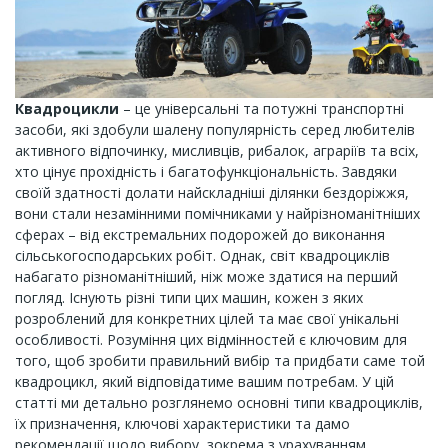
Квадроцикли
– це універсальні та потужні транспортні
засоби, які здобули шалену популярність серед любителів
активного відпочинку, мисливців, рибалок, аграріїв та всіх,
хто цінує прохідність і багатофункціональність. Завдяки
своїй здатності долати найскладніші ділянки бездоріжжя,
вони стали незамінними помічниками у найрізноманітніших
сферах – від екстремальних подорожей до виконання
сільськогосподарських робіт. Однак, світ квадроциклів
набагато різноманітніший, ніж може здатися на перший
погляд. Існують різні типи цих машин, кожен з яких
розроблений для конкретних цілей та має свої унікальні
особливості. Розуміння цих відмінностей є ключовим для
того, щоб зробити правильний вибір та придбати саме той
квадроцикл, який відповідатиме вашим потребам. У цій
статті ми детально розглянемо основні типи квадроциклів,
їх призначення, ключові характеристики та дамо
рекомендації щодо вибору, зокрема з урахуванням