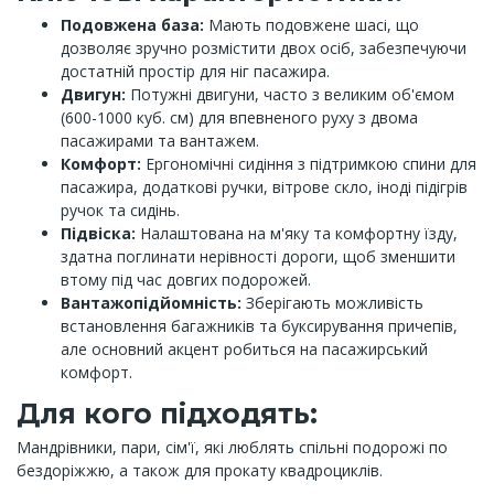
Подовжена база:
Мають подовжене шасі, що
дозволяє зручно розмістити двох осіб, забезпечуючи
достатній простір для ніг пасажира.
Двигун:
Потужні двигуни, часто з великим об'ємом
(600-1000 куб. см) для впевненого руху з двома
пасажирами та вантажем.
Комфорт:
Ергономічні сидіння з підтримкою спини для
пасажира, додаткові ручки, вітрове скло, іноді підігрів
ручок та сидінь.
Підвіска:
Налаштована на м'яку та комфортну їзду,
здатна поглинати нерівності дороги, щоб зменшити
втому під час довгих подорожей.
Вантажопідйомність:
Зберігають можливість
встановлення багажників та буксирування причепів,
але основний акцент робиться на пасажирський
комфорт.
Для кого підходять:
Мандрівники, пари, сім'ї, які люблять спільні подорожі по
бездоріжжю, а також для прокату квадроциклів.