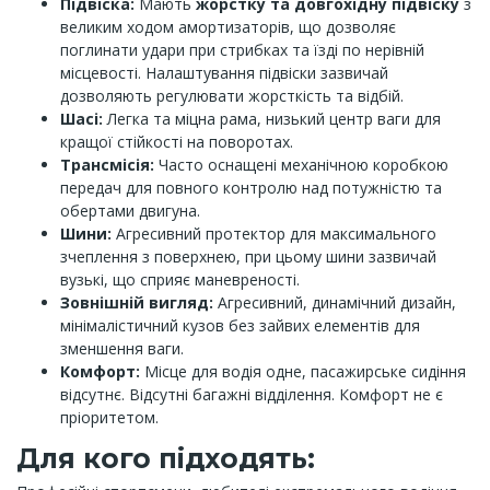
Підвіска:
Мають
жорстку та довгохідну підвіску
з
великим ходом амортизаторів, що дозволяє
поглинати удари при стрибках та їзді по нерівній
місцевості. Налаштування підвіски зазвичай
дозволяють регулювати жорсткість та відбій.
Шасі:
Легка та міцна рама, низький центр ваги для
кращої стійкості на поворотах.
Трансмісія:
Часто оснащені механічною коробкою
передач для повного контролю над потужністю та
обертами двигуна.
Шини:
Агресивний протектор для максимального
зчеплення з поверхнею, при цьому шини зазвичай
вузькі, що сприяє маневреності.
Зовнішній вигляд:
Агресивний, динамічний дизайн,
мінімалістичний кузов без зайвих елементів для
зменшення ваги.
Комфорт:
Місце для водія одне, пасажирське сидіння
відсутнє. Відсутні багажні відділення. Комфорт не є
пріоритетом.
Для кого підходять: