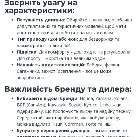
Зверніть увагу на
характеристики:
Потужність двигуна:
Обирайте з запасом, особливо
для утилітарних та туристичних моделей, щоб мати
достатньо тяги для роботи з навантаженням.
Тип приводу (2х4 або 4х4):
Для бездоріжжя та
важких робіт – тільки 4х4.
Підвіска:
Для комфорту – довгохідна та регульована.
Для спорту – жорстка та з великим ходом.
Наявність додаткових опцій:
Лебідка, фаркоп,
багажники, захист, освітлення – все це може
знадобитися.
Важливість бренду та дилера:
Вибирайте відомі бренди:
Honda, Yamaha, Polaris,
BRP (Can-Am), Kawasaki, Suzuki, Kymco, Linhai – це
лідери ринку, що пропонують якісну та надійну техніку.
Серед китайських виробників, які здобули довіру,
можна виділити Hisun, Comman, Forte та інші.
Купуйте у перевірених дилерів:
Такі магазини, як
agromoto.com.ua
, пропонують широкий асортимент