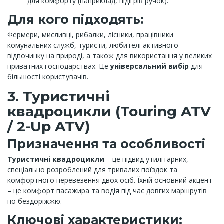
для комфорту (наприклад, підігрів ручок).
Для кого підходять:
Фермери, мисливці, рибалки, лісники, працівники
комунальних служб, туристи, любителі активного
відпочинку на природі, а також для використання у великих
приватних господарствах. Це
універсальний вибір
для
більшості користувачів.
3. Туристичні
квадроцикли (Touring ATV
/ 2-Up ATV)
Призначення та особливості
Туристичні квадроцикли
– це підвид утилітарних,
спеціально розроблений для тривалих поїздок та
комфортного перевезення двох осіб. Їхній основний акцент
– це комфорт пасажира та водія під час довгих маршрутів
по бездоріжжю.
Ключові характеристики: