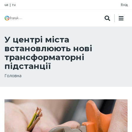
ua
|
ru
Вхід
У центрі міста
встановлюють нові
трансформаторні
підстанції
Рядок
Головна
навіґації