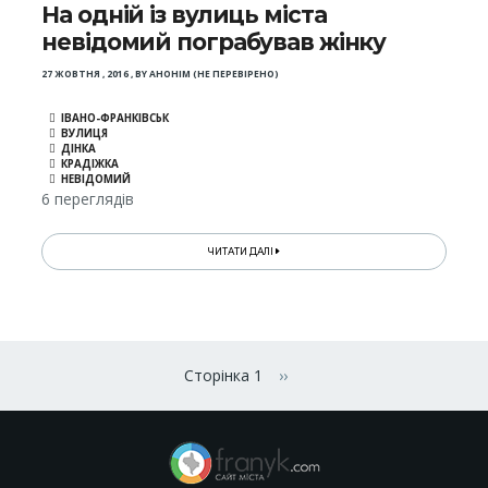
На одній із вулиць міста
невідомий пограбував жінку
27 ЖОВТНЯ , 2016
,
BY
АНОНІМ (НЕ ПЕРЕВІРЕНО)
ІВАНО-ФРАНКІВСЬК
ВУЛИЦЯ
ДІНКА
КРАДІЖКА
НЕВІДОМИЙ
6 переглядів
ЧИТАТИ ДАЛІ
Розбивка
на
Сторінка 1
››
Наступна сторінка
сторінки