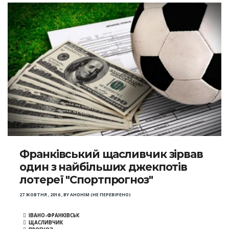
Франківський щасливчик зірвав
один з найбільших джекпотів
лотереї "Спортпрогноз"
27 ЖОВТНЯ , 2016
,
BY
АНОНІМ (НЕ ПЕРЕВІРЕНО)
ІВАНО-ФРАНКІВСЬК
ЩАСЛИВЧИК