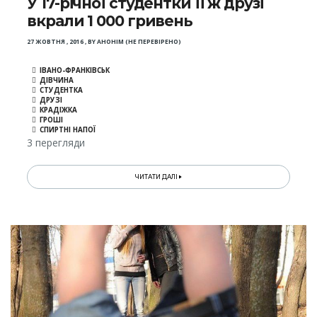
У 17-річної студентки її ж друзі
вкрали 1 000 гривень
27 ЖОВТНЯ , 2016
,
BY
АНОНІМ (НЕ ПЕРЕВІРЕНО)
ІВАНО-ФРАНКІВСЬК
ДІВЧИНА
СТУДЕНТКА
ДРУЗІ
КРАДІЖКА
ГРОШІ
СПИРТНІ НАПОЇ
3 перегляди
ЧИТАТИ ДАЛІ