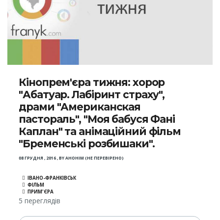
Кінопрем'єра тижня: хорор
"Абатуар. Лабіринт страху",
драми "Американская
пастораль", "Моя бабуся Фані
Каплан" та анімаційний фільм
"Бременські розбишаки".
08 ГРУДНЯ , 2016
,
BY
АНОНІМ (НЕ ПЕРЕВІРЕНО)
ІВАНО-ФРАНКІВСЬК
ФІЛЬМ
ПРИМ'ЄРА
5 переглядів