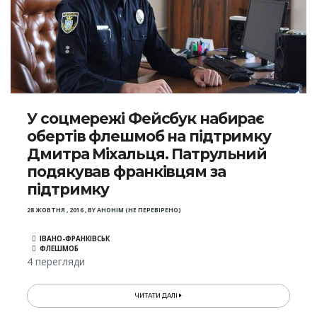
У соцмережі Фейсбук набирає
обертів флешмоб на підтримку
Дмитра Міхальця. Патрульний
подякував франківцям за
підтримку
28 ЖОВТНЯ , 2016
,
BY
АНОНІМ (НЕ ПЕРЕВІРЕНО)
ІВАНО-ФРАНКІВСЬК
ФЛЕШМОБ
4 перегляди
ЧИТАТИ ДАЛІ