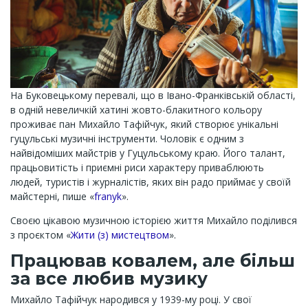
На Буковецькому перевалі, що в Івано-Франківській області,
в одній невеличкій хатині жовто-блакитного кольору
проживає пан Михайло Тафійчук, який створює унікальні
гуцульські музичні інструменти. Чоловік є одним з
найвідоміших майстрів у Гуцульському краю. Його талант,
працьовитість і приємні риси характеру приваблюють
людей, туристів і журналістів, яких він радо приймає у своїй
майстерні, пише «
franyk
».
Своєю цікавою музичною історією життя Михайло поділився
з проєктом «
Жити (з) мистецтвом
».
Працював ковалем, але більш
за все любив музику
Михайло Тафійчук народився у 1939-му році. У свої