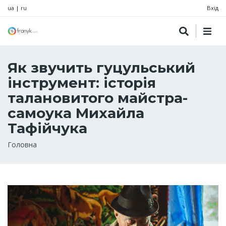
ua
|
ru
Вхід
Як звучить гуцульський
інструмент: історія
талановитого майстра-
самоука Михайла
Тафійчука
Рядок
Головна
навіґації