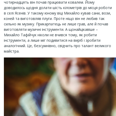
чотирнадцять він почав працювати ковалем. Йому
доводилось щодня долати шість кілометрів до місця роботи
в селі Ясенів. У такому юному віці Михайло кував сани, вози,
коней та виготовляв плуги. Проте ніщо він не любив так
сильно як музику. Прикарпатець не лише грав, але й почав
виготовляти музичні інструменти. А щонайцікавіше –
Михайло Тафійчук ніколи не вчився тому, як робити
інструменти, а лише міг подивитися на виріб і зробити
аналогічний. Це, безсумнівно, свідчить про талант великого
майстра.