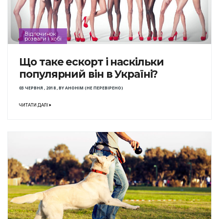
Відпочинок
розваги і хобі
Що таке ескорт і наскільки
популярний він в Україні?
03 ЧЕРВНЯ , 2018
,
BY
АНОНІМ (НЕ ПЕРЕВІРЕНО)
ЧИТАТИ ДАЛІ