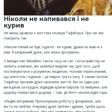
Ніколи не напивався і не
курив
Не менш цікавою є життєва позиція Тафійчука. Про неї він
говорить так:
«Ніколи п’яний не був, курити - не курив, драки не мав ні з
ким. Я капризний дуже, але жінка зрозуміла».
У вихідні пан Михайло також часу не гає. І хоча майстер не
любить компанії, він залюбки виділяє час для того, щоб
поспілкуватися з розумною людиною. Чоловік переконаний,
що алкоголь і куріння – це марна трата часу. З таким гаслом
Тафійчук прожив дуже насичене життя. Він не один раз
виїжджав за кордон, відвідав країни Європи та Америки, але
щоразу повертався додому – там, де його чекали рідні гори.
«Ледве витримав! Пропонували роботу у філармонії, але
місто не люблю. Я музику дуже люблю і думаю, треба щось
таке в житті робити, аби світ здивувати, аби це було