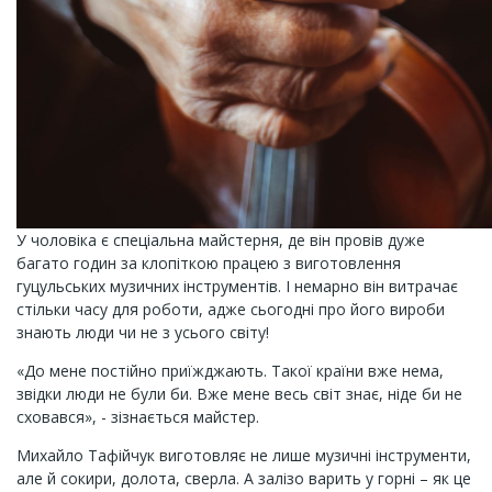
У чоловіка є спеціальна майстерня, де він провів дуже
багато годин за клопіткою працею з виготовлення
гуцульських музичних інструментів. І немарно він витрачає
стільки часу для роботи, адже сьогодні про його вироби
знають люди чи не з усього світу!
«До мене постійно приїжджають. Такої країни вже нема,
звідки люди не були би. Вже мене весь світ знає, ніде би не
сховався», - зізнається майстер.
Михайло Тафійчук виготовляє не лише музичні інструменти,
але й сокири, долота, сверла. А залізо варить у горні – як це