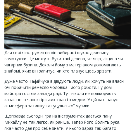
Для своїх інструментів він вибирає і шукає деревину
самотужки. Це можуть бути такі дерева, як явір, ліщина чи
чагарник бузина. Деколи йому з матеріалом допомагають
знайомі, яких він запитує, чи хто планує щось зрізати.
Дуже часто Тафійчука відвідують люди, які хочуть на власні
очі побачити ремесло чоловіка і його роботи. І у домі
майстра гостям завжди раді. Тут ніколи не пошкодують
запашного чаю з гірських трав і з медом. У цій хаті панує
атмосфера затишку та гуцульської музики.
Щоправда сьогодні гра на інструментах дається пану
Михайлу не так легко, як раніше. Тепер його болить рука,
яка часто дає про себе знати. У нього зараз так багато