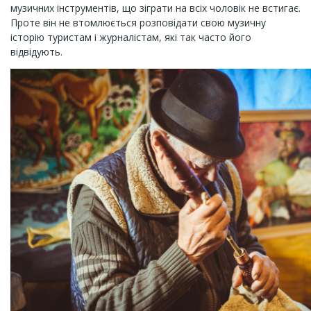
музичних інструментів, що зіграти на всіх чоловік не встигає.
Проте він не втомлюється розповідати свою музичну
історію
туристам і журналістам, які так часто його
відвідують.