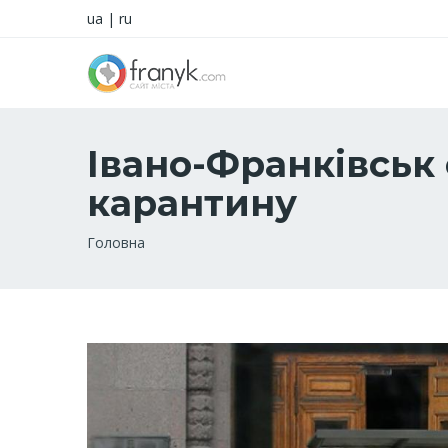
ua
|
ru
Івано-Франківськ 
карантину
Рядок
Головна
навіґації