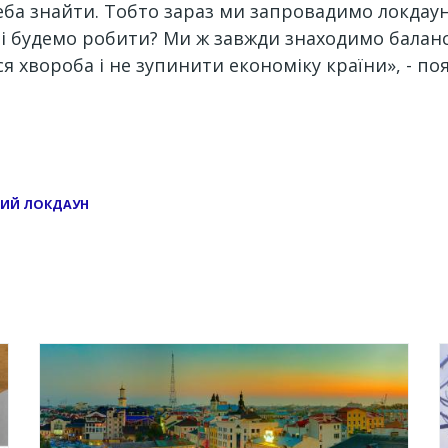
ба знайти. Тобто зараз ми запровадимо локдаун
лі будемо робити? Ми ж завжди знаходимо баланс
я хвороба і не зупинити економіку країни», - п
НИЙ ЛОКДАУН