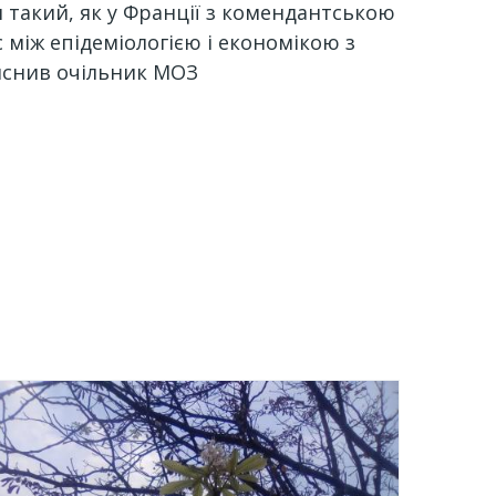
 такий, як у Франції з комендантською
 між епідеміологією і економікою з
ояснив очільник МОЗ