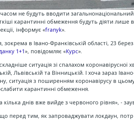
м часом не будуть вводити загальнонаціональни
сткіші карантинні обмеження будуть діяти лише в
екції, інформує «
franyk
».
зокрема в Івано-Франківській області, 23 берез
данку 1+1
», повідомляє «
Курс
».
складніше ситуація зі спалахом коронавірусної 
ькій, Львівській та Вінницькій. І хоча зараз Іва
ну, ситуація з поширенням коронавірусу в цьому
ослабити карантинні обмеження.
а кілька днів вже вийде з червоного рівня», - за
що перед тим, як запроваджувати локдаун, потріб