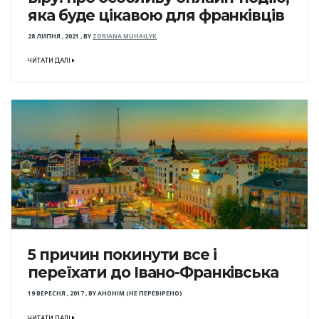
яка буде цікавою для франківців
28 ЛИПНЯ , 2021
,
BY
ZORIANA MUHAILYK
ЧИТАТИ ДАЛІ
5 причин покинути все і
переїхати до Івано-Франківська
19 ВЕРЕСНЯ , 2017
,
BY
АНОНІМ (НЕ ПЕРЕВІРЕНО)
ЧИТАТИ ДАЛІ