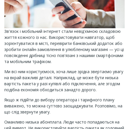
Зв'язок і мобільний інтернет стали невід'ємною складовою
життя кожного із нас. Використовувати навігатор, щоб
зорієнтуватися в місті, перевірити банківський додаток або
зробити онлайн-замовлення в улюбленому магазині — усі ці
повсякденні дрібниці тісно пов'язані з нашими смартфонами
та мобільним трафіком.
Ми всі ним користуємося, хоча лише зрідка звертаємо увагу
на вкрай важливі деталі. Наприклад, це може бути низька
вартість пакета у разі купівлі або підключення, але згодом
подібна економія обходиться занадто дорого.
Якщо ж підійти до вибору оператора і тарифного плану
виважено, то можна суттєво заощаджувати. Розповімо, на
що слід звернути увагу.
Оманливо низька абонплата. Люди часто попадаються на
цей виверт. Не використовуйте вартість пакета як головний