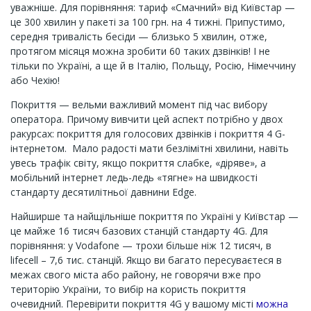
уважніше. Для порівняння: тариф «Смачний» від Київстар —
це 300 хвилин у пакеті за 100 грн. на 4 тижні. Припустимо,
середня тривалість бесіди — близько 5 хвилин, отже,
протягом місяця можна зробити 60 таких дзвінків! І не
тільки по Україні, а ще й в Італію, Польщу, Росію, Німеччину
або Чехію!
Покриття — вельми важливий момент під час вибору
оператора. Причому вивчити цей аспект потрібно у двох
ракурсах: покриття для голосових дзвінків і покриття 4 G-
інтернетом. Мало радості мати безлімітні хвилини, навіть
увесь трафік світу, якщо покриття слабке, «діряве», а
мобільний інтернет ледь-ледь «тягне» на швидкості
стандарту десятилітньої давнини Edge.
Найширше та найщільніше покриття по Україні у Київстар —
це майже 16 тисяч базових станцій стандарту 4G. Для
порівняння: у Vodafone — трохи більше ніж 12 тисяч, в
lifecell – 7,6 тис. станцій. Якщо ви багато пересуваєтеся в
межах свого міста або району, не говорячи вже про
територію України, то вибір на користь покриття
очевидний. Перевірити покриття 4G у вашому місті
можна