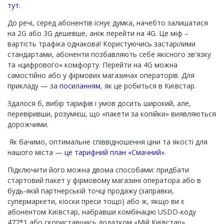
тут.
До речі, серед абонентів існує думка, начебто залишатися
на 2G або 3G дешевше, аніж перейти на 4G. Це міф –
вартість трафіка однакова! Користуючись застарілими
стандартами, абоненти позбавляють себе якісного зв'язку
та «цифрового» комфорту. Перейти на 4G можна
самостійно або у фірмових магазинах операторів. Для
прикладу — за
посиланням
, як це робиться в Київстар.
Здалося б, вибір тарифів і умов досить широкий, але,
перевіривши, розумієш, що «пакети за копійки» виявляються
дорожчими.
Як бачимо, оптимальне співвідношення ціни та якості для
нашого міста —
це тарифний план «Смачний»
.
Підключити його можна двома способами: придбати
стартовий пакет у фірмовому магазині оператора або в
будь-якій партнерській точці продажу (заправки,
супермаркети, кіоски преси тощо) або ж, якщо ви є
абонентом Київстар, набравши комбінацію USDD-коду
477*1 або скориставшись додатком «Мій Київстар».