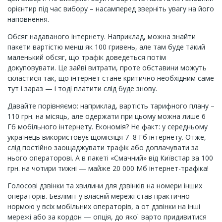
орієнтир під час вибору – насамперед зверніть увагу на його
наповнення.
Обсяг надаваного інтернету. Наприклад, можна знайти
пакети вартістю менш як 100 гривень, але там буде такий
маленький обсяг, що трафік доведеться потім
докуповувати. Це зайві витрати, проте обставини можуть
скластися так, що інтернет стане критично необхідним саме
тут і зараз — і тоді платити слід буде знову.
Давайте порівняємо: наприклад, вартість тарифного плану –
110 грн. на місяць, але одержати при цьому можна лише 6
Гб мобільного інтернету. Економія? Не факт: у середньому
українець використовує щомісяця 7–8 Гб інтернету. Отже,
слід постійно заощаджувати трафік або доплачувати за
нього операторові. А в пакеті «Смачний» від Київстар за 100
грн. на чотири тижні — майже 20 000 Мб інтернет-трафіка!
Голосові дзвінки та хвилини для дзвінків на номери інших
операторів. Безліміт у власній мережі став практично
нормою у всіх мобільних операторів, а от дзвінки на інші
мережі або за кордон — опція, до якої варто придивитися