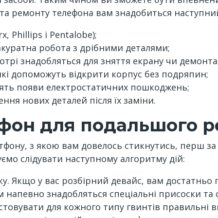
 та ремонту телефона вам знадобиться наступний
 Phillips і Pentalobe);
акуратна робота з дрібними деталями;
отрі знадобляться для зняття екрану чи демонтаж
які допоможуть відкрити корпус без подряпин;
тять появи електростатичних пошкоджень;
ення нових деталей після їх заміни.
ефон для подальшого 
тфону, з якою вам довелось стикнутись, перш з
ємо слідувати наступному алгоритму дій:
ку. Якщо у вас розбірний девайс, вам достатньо
 напевно знадобляться спеціальні присоски та 
стовувати для кожного типу гвинтів правильні в