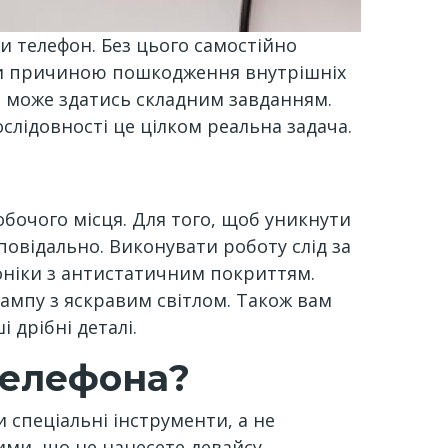
и телефон. Без цього самостійно
ати причиною пошкодження внутрішніх
ів може здатись складним завданням.
ослідовності це цілком реальна задача.
бочого місця. Для того, щоб уникнути
овідально. Виконувати роботу слід за
оніки з антистатичним покриттям.
лампу з яскравим світлом. Також вам
 дрібні деталі.
телефона?
спеціальні інструменти, а не
ими, що не нанесете девайсу