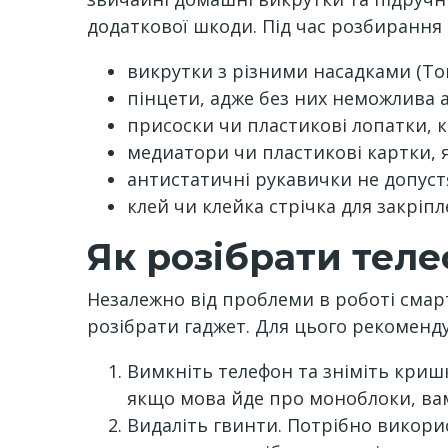
додаткової шкоди. Під час розбирання
викрутки з різними насадками (Torx,
пінцети, адже без них неможлива 
присоски чи пластикові лопатки, к
медиатори чи пластикові картки, 
антистатичні рукавички не допус
клей чи клейка стрічка для закріпл
Як розібрати тел
Незалежно від проблеми в роботі смар
розібрати гаджет. Для цього рекоменду
Вимкніть телефон та зніміть криш
якщо мова йде про моноблоки, вам
Видаліть гвинти. Потрібно викори