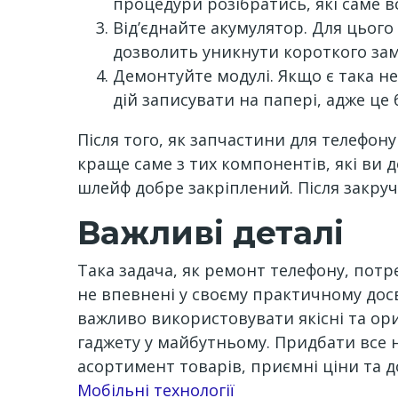
процедури розібратись, які саме в
Від’єднайте акумулятор. Для цьог
дозволить уникнути короткого за
Демонтуйте модулі. Якщо є така не
дій записувати на папері, адже це
Після того, як запчастини для телефон
краще саме з тих компонентів, які ви 
шлейф добре закріплений. Після закруч
Важливі деталі
Така задача, як ремонт телефону, потре
не впевнені у своєму практичному досв
важливо використовувати якісні та ор
гаджету у майбутньому. Придбати все н
асортимент товарів, приємні ціни та до
Channel
Мобільні технології