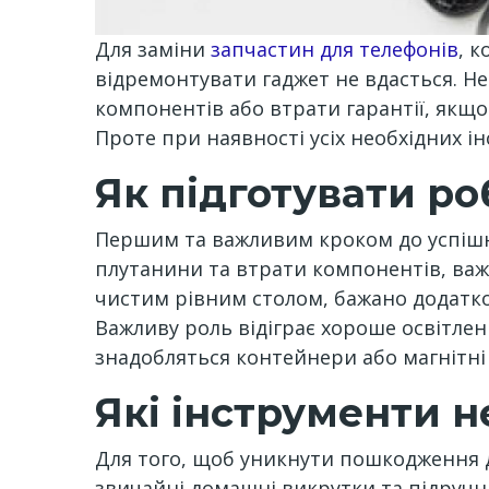
Для заміни
запчастин для телефонів
, 
відремонтувати гаджет не вдасться. 
компонентів або втрати гарантії, якщо
Проте при наявності усіх необхідних і
Як підготувати ро
Першим та важливим кроком до успішно
плутанини та втрати компонентів, важ
чистим рівним столом, бажано додатк
Важливу роль відіграє хороше освітлен
знадобляться контейнери або магнітні к
Які інструменти 
Для того, щоб уникнути пошкодження д
звичайні домашні викрутки та підручн