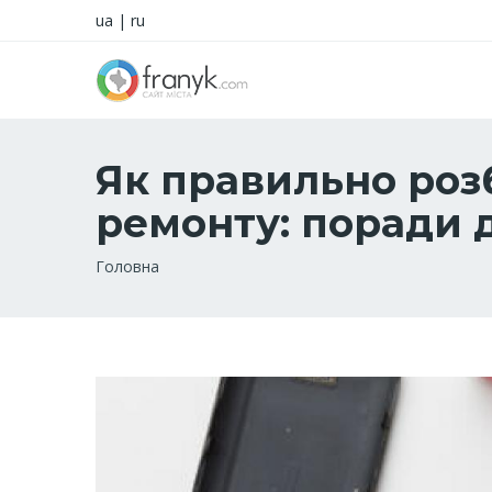
ua
|
ru
Як правильно роз
ремонту: поради 
Рядок
Головна
навіґації