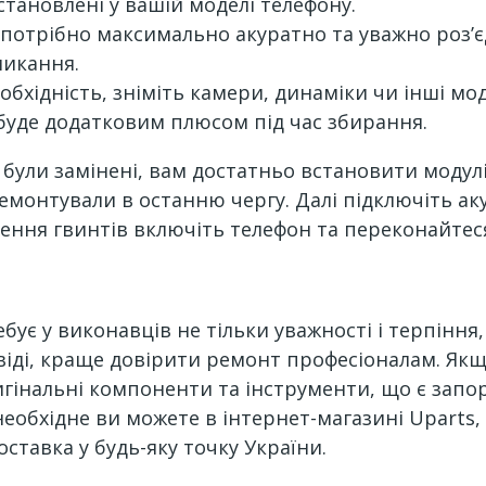
становлені у вашій моделі телефону.
о потрібно максимально акуратно та уважно роз
микання.
обхідність, зніміть камери, динаміки чи інші мо
 буде додатковим плюсом під час збирання.
у були замінені, вам достатньо встановити моду
демонтували в останню чергу. Далі підключіть а
ення гвинтів включіть телефон та переконайтеся
бує у виконавців не тільки уважності і терпіння
іді, краще довірити ремонт професіоналам. Якщ
игінальні компоненти та інструменти, що є запо
еобхідне ви можете в інтернет-магазині Uparts,
ставка у будь-яку точку України.