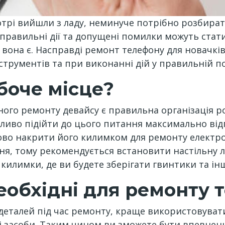
котрі вийшли з ладу, неминуче потрібно розбират
Неправильні дії та допущені помилки можуть ст
 вона є. Насправді ремонт телефону для новачк
нструментів та при виконанні дій у правильній п
боче місце?
го ремонту девайсу є правильна організація ро
ливо підійти до цього питання максимально відп
ово накрити його килимком для ремонту електр
ня, тому рекомендується встановити настільну 
илимки, де ви будете зберігати гвинтики та інші
необхідні для ремонту 
еталей під час ремонту, краще використовувати 
і засоби. Таким чином ви зможете бути впевнен