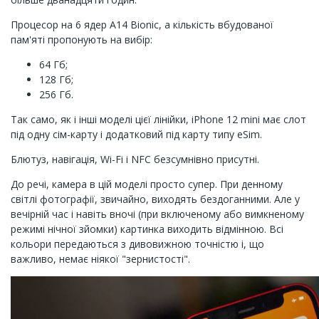
Процесор на 6 ядер A14 Bionic, а кількість вбудованої
пам'яті пропонують на вибір:
64 Гб;
128 Гб;
256 Гб.
Так само, як і інші моделі цієї лінійки, iPhone 12 mini має слот
під одну сім-карту і додатковий під карту типу eSim.
Блютуз, навігація, Wi-Fi і NFC безсумнівно присутні.
До речі, камера в цій моделі просто супер. При денному
світлі фотографії, звичайно, виходять бездоганними. Але у
вечірній час і навіть вночі (при включеному або вимкненому
режимі нічної зйомки) картинка виходить відмінною. Всі
кольори передаються з дивовижною точністю і, що
важливо, немає ніякої "зернистості".