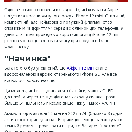
Один з чотирьох новеньких гаджетів, які компанія Apple
випустила восени минулого року - iPhone 12 mini. Стильний,
компактний, але неймовірно потужний флагман став
справжнім "відкриттям" серед всіх лінійок цих телефонів. У
даній статті ми проведемо короткий огляд iPhone 12 mini і
розповімо на що звернути увагу при покупці в Івано-
Франківську.
"Начинка"
Багато хто був упевнений, що
Айфон 12 міні
стане
вдосконаленою версією старенького iPhone SE. Але все
виявилося зовсім інакше.
Ця модель, як і всі з дванадцятої лінійки, мають OLED
дисплей, а через те, що діагональ екрану склала трохи
більше 5", щільність пікселів вище, ніж у інших - 476PPI.
Акумулятор в айфоні 12 міні на 2227 mAh (близько 8 годин
активного користування). В приниципі, якщо налаштувати
темний режим і трохи грати в ігри, то батарея "проживе"
більше дванадцяти годин.