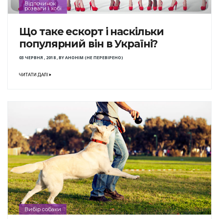
Відпочинок
розваги і хобі
Що таке ескорт і наскільки
популярний він в Україні?
03 ЧЕРВНЯ , 2018
,
BY
АНОНІМ (НЕ ПЕРЕВІРЕНО)
ЧИТАТИ ДАЛІ
Вибір собаки