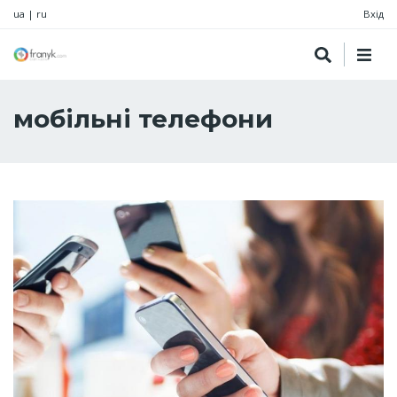
ua
|
ru
Вхід
мобільні телефони