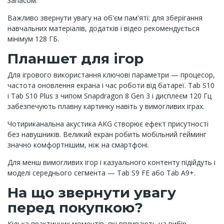
запасом.
Важливо звернути увагу на об'єм пам'яті: для зберігання
навчальних матеріалів, додатків і відео рекомендується
мінімум 128 ГБ.
Планшет для ігор
Для ігрового використання ключові параметри — процесор,
частота оновлення екрана і час роботи від батареї. Tab S10
і Tab S10 Plus з чипом Snapdragon 8 Gen 3 і дисплеєм 120 Гц
забезпечують плавну картинку навіть у вимогливих іграх.
Чотириканальна акустика AKG створює ефект присутності
без навушників. Великий екран робить мобільний гейминг
значно комфортнішим, ніж на смартфоні.
Для менш вимогливих ігор і казуального контенту підійдуть і
моделі середнього сегмента — Tab S9 FE або Tab A9+.
На що звернути увагу
перед покупкою?
Кілька практичних моментів, які впливають на вибір