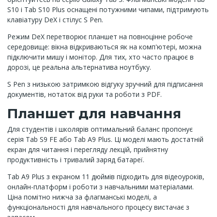
S10 і Tab S10 Plus оснащені потужними чипами, підтримують
клавіатуру DeX і стілус S Pen.
Режим DeX перетворює планшет на повноцінне робоче
середовище: вікна відкриваються як на комп'ютері, можна
підключити мишу і монітор. Для тих, хто часто працює в
дорозі, це реальна альтернатива ноутбуку.
S Pen з низькою затримкою відгуку зручний для підписання
документів, нотаток від руки та роботи з PDF.
Планшет для навчання
Для студентів і школярів оптимальний баланс пропонує
серія Tab S9 FE або Tab A9 Plus. Ці моделі мають достатній
екран для читання і перегляду лекцій, прийнятну
продуктивність і тривалий заряд батареї.
Tab A9 Plus з екраном 11 дюймів підходить для відеоуроків,
онлайн-платформ і роботи з навчальними матеріалами.
Ціна помітно нижча за флагманські моделі, а
функціональності для навчального процесу вистачає з