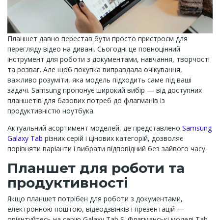
Планшет давно перестав бути просто пристроєм для
перегляду відео на дивані. Сьогодні це повноцінний
інструмент для роботи з документами, навчання, творчості
та розваг. Але щоб покупка виправдала очікування,
важливо розуміти, яка модель підходить саме під ваші
задачі. Samsung пропонує широкий вибір — від доступних
планшетів для базових потреб до флагманів із
продуктивністю ноутбука.
Актуальний асортимент моделей, де представлено
Samsung
Galaxy Tab
різних серій і цінових категорій, дозволяє
порівняти варіанти і вибрати відповідний без зайвого часу.
Планшет для роботи та
продуктивності
Якщо планшет потрібен для роботи з документами,
електронною поштою, відеодзвінків і презентацій —
орієнтуйтесь на серію Galaxy Tab S. Флагманські моделі Tab