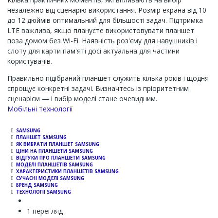
незалежно від сценарію використання. Розмір екрана від 10
до 12 дюймів оптимальний для більшості задач. Підтримка
LTE важлива, якщо плануєте використовувати планшет
поза домом без Wi-Fi. Наявність роз'єму для навушників і
слоту для карти пам'яті досі актуальна для частини
користувачів.
Правильно підібраний планшет служить кілька років і щодня
спрощує конкретні задачі. Визначтесь із пріоритетним
сценарієм — і вибір моделі стане очевидним.
Channel
Мобільні технології
SAMSUNG
ПЛАНШЕТ SAMSUNG
ЯК ВИБРАТИ ПЛАНШЕТ SAMSUNG
ЦІНИ НА ПЛАНШЕТИ SAMSUNG
ВІДГУКИ ПРО ПЛАНШЕТИ SAMSUNG
МОДЕЛІ ПЛАНШЕТІВ SAMSUNG
ХАРАКТЕРИСТИКИ ПЛАНШЕТІВ SAMSUNG
СУЧАСНІ МОДЕЛІ SAMSUNG
БРЕНД SAMSUNG
ТЕХНОЛОГІЇ SAMSUNG
1 перегляд