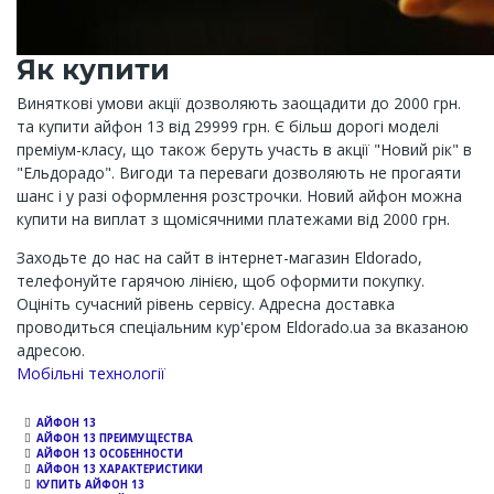
Як купити
Виняткові умови акції дозволяють заощадити до 2000 грн.
та купити айфон 13 від 29999 грн. Є більш дорогі моделі
преміум-класу, що також беруть участь в акції "Новий рік" в
"Ельдорадо". Вигоди та переваги дозволяють не прогаяти
шанс і у разі оформлення розстрочки. Новий айфон можна
купити на виплат з щомісячними платежами від 2000 грн.
Заходьте до нас на сайт в інтернет-магазин Eldorado,
телефонуйте гарячою лінією, щоб оформити покупку.
Оцініть сучасний рівень сервісу. Адресна доставка
проводиться спеціальним кур'єром Eldorado.ua за вказаною
адресою.
Channel
Мобільні технології
АЙФОН 13
АЙФОН 13 ПРЕИМУЩЕСТВА
АЙФОН 13 ОСОБЕННОСТИ
АЙФОН 13 ХАРАКТЕРИСТИКИ
КУПИТЬ АЙФОН 13