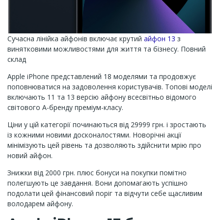
Сучасна лінійка айфонів включає крутий
айфон 13
з
винятковими можливостями для життя та бізнесу. Повний
склад
Apple iPhone представлений 18 моделями та продовжує
поповнюватися на задоволення користувачів. Топові моделі
включають 11 та 13 версію айфону всесвітньо відомого
світового А-бренду преміум-класу.
Ціни у цій категорії починаються від 29999 грн. і зростають
із кожними новими досконалостями. Новорічні акції
мінімізують цей рівень та дозволяють здійснити мрію про
новий айфон.
Знижки від 2000 грн. плюс бонуси на покупки помітно
полегшують це завдання. Вони допомагають успішно
подолати цей фінансовий поріг та відчути себе щасливим
володарем айфону.