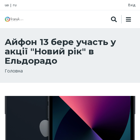
ua
|
ru
Вхід
Айфон 13 бере участь у
акції "Новий рік" в
Ельдорадо
Рядок
Головна
навіґації