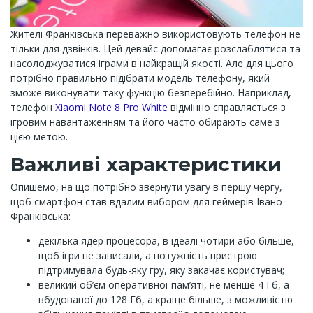
Жителі Франківська переважно використовують телефон не
тільки для дзвінків. Цей девайс допомагає розслаблятися та
насолоджуватися іграми в найкращій якості. Але для цього
потрібно правильно підібрати модель телефону, який
зможе виконувати таку функцію безперебійно. Наприклад,
телефон
Xiaomi Note 8 Pro White
відмінно справляється з
ігровим навантаженням та його часто обирають саме з
цією метою.
Важливі характеристики
Опишемо, на що потрібно звернути увагу в першу чергу,
щоб смартфон став вдалим вибором для геймерів Івано-
Франківська:
декілька ядер процесора, в ідеалі чотири або більше,
щоб ігри не зависали, а потужність пристрою
підтримувала будь-яку гру, яку закачає користувач;
великий об’єм оперативної пам’яті, не менше 4 Гб, а
вбудованої до 128 Гб, а краще більше, з можливістю