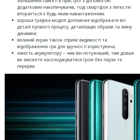
збільшення пам’яті в пристрої з допомогою
додаткових накопичувачів, тоді смартфон з легкістю
впорається з будь-яким навантаженням;
хороша графіка моделі допоможе відображати всі
деталі ігрового процесу, деталізацію образів та зміну
динаміки;
великий екран також сприяє видимості та
відображенню гри для зручності користувача;
ємність акумулятору – чим він потужніший, тим довше
ви зможете насолоджуватися грою без паузи та
перерви.