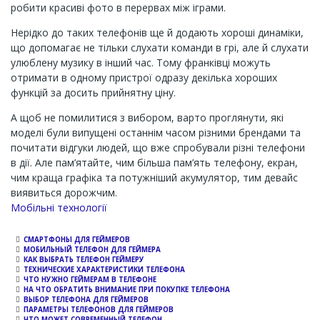
робити красиві фото в перервах між іграми.
Нерідко до таких телефонів ще й додають хороші динаміки,
що допомагає не тільки слухати команди в грі, але й слухати
улюблену музику в інший час. Тому франківці можуть
отримати в одному пристрої одразу декілька хороших
функцій за досить прийнятну ціну.
А щоб не помилитися з вибором, варто проглянути, які
моделі були випущені останнім часом різними брендами та
почитати відгуки людей, що вже спробували різні телефони
в дії. Але пам’ятайте, чим більша пам’ять телефону, екран,
чим краща графіка та потужніший акумулятор, тим девайс
виявиться дорожчим.
Channel
Мобільні технології
СМАРТФОНЫ ДЛЯ ГЕЙМЕРОВ
МОБИЛЬНЫЙ ТЕЛЕФОН ДЛЯ ГЕЙМЕРА
КАК ВЫБРАТЬ ТЕЛЕФОН ГЕЙМЕРУ
ТЕХНИЧЕСКИЕ ХАРАКТЕРИСТИКИ ТЕЛЕФОНА
ЧТО НУЖНО ГЕЙМЕРАМ В ТЕЛЕФОНЕ
НА ЧТО ОБРАТИТЬ ВНИМАНИЕ ПРИ ПОКУПКЕ ТЕЛЕФОНА
ВЫБОР ТЕЛЕФОНА ДЛЯ ГЕЙМЕРОВ
ПАРАМЕТРЫ ТЕЛЕФОНОВ ДЛЯ ГЕЙМЕРОВ
ЧТО МОЖЕТ СОВРЕМЕННЫЙ ТЕЛЕФОН