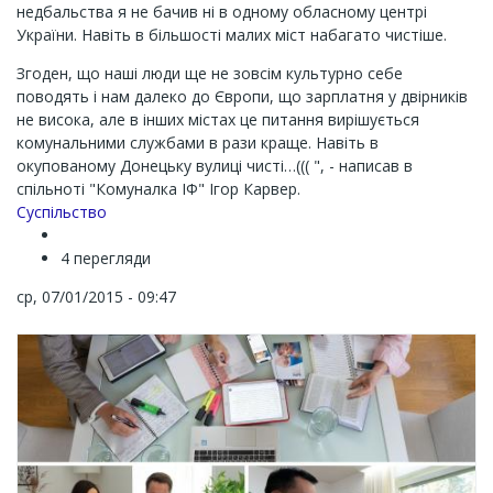
недбальства я не бачив ні в одному обласному центрі
України. Навіть в більшості малих міст набагато чистіше.
Згоден, що наші люди ще не зовсім культурно себе
поводять і нам далеко до Європи, що зарплатня у двірників
не висока, але в інших містах це питання вирішується
комунальними службами в рази краще. Навіть в
окупованому Донецьку вулиці чисті…((( ", - написав в
спільноті "Комуналка ІФ" Ігор Карвер.
Суспільство
4 перегляди
ср, 07/01/2015 - 09:47