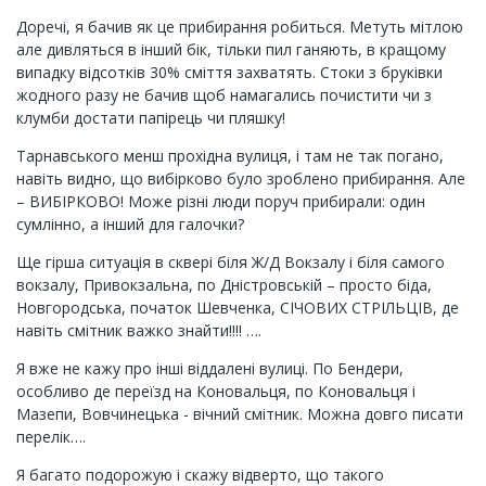
Доречі, я бачив як це прибирання робиться. Метуть мітлою
але дивляться в інший бік, тільки пил ганяють, в кращому
випадку відсотків 30% сміття захватять. Стоки з бруківки
жодного разу не бачив щоб намагались почистити чи з
клумби достати папірець чи пляшку!
Тарнавського менш прохідна вулиця, і там не так погано,
навіть видно, що вибірково було зроблено прибирання. Але
– ВИБІРКОВО! Може різні люди поруч прибирали: один
сумлінно, а інший для галочки?
Ще гірша ситуація в сквері біля Ж/Д Вокзалу і біля самого
вокзалу, Привокзальна, по Дністровській – просто біда,
Новгородська, початок Шевченка, СІЧОВИХ СТРІЛЬЦІВ, де
навіть смітник важко знайти!!!! ….
Я вже не кажу про інші віддалені вулиці. По Бендери,
особливо де переїзд на Коновальця, по Коновальця і
Мазепи, Вовчинецька - вічний смітник. Можна довго писати
перелік….
Я багато подорожую і скажу відверто, що такого