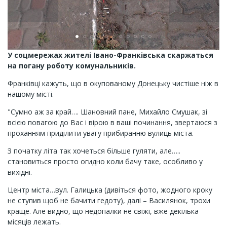
У соцмережах жителі Івано-Франківська скаржаться
на погану роботу комунальників.
Франківці кажуть, що в окупованому Донецьку чистіше ніж в
нашому місті.
"Сумно аж за край…. Шановний пане, Михайло Смушак, зі
всією повагою до Вас і вірою в ваші починання, звертаюся з
проханням приділити увагу прибиранню вулиць міста.
З початку літа так хочеться більше гуляти, але…..
становиться просто огидно коли бачу таке, особливо у
вихідні.
Центр міста…вул. Галицька (дивіться фото, жодного кроку
не ступив щоб не бачити гедоту), далі – Василянок, трохи
краще. Але видно, що недопалки не свіжі, вже декілька
місяців лежать.