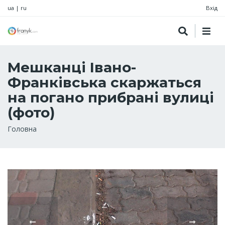
ua
|
ru
Вхід
Мешканці Івано-
Франківська скаржаться
на погано прибрані вулиці
(фото)
Рядок
Головна
навіґації