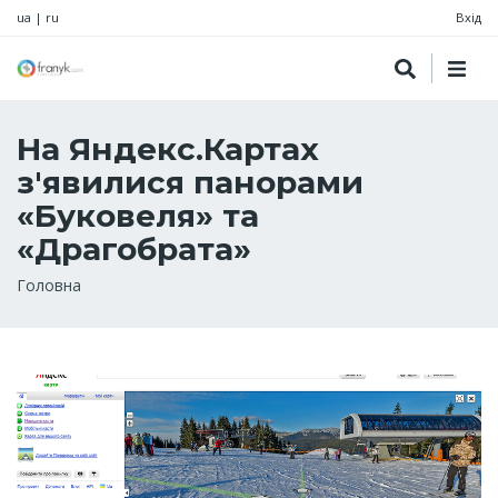
ua
|
ru
Вхід
На Яндекс.Картах
з'явилися панорами
«Буковеля» та
«Драгобрата»
Рядок
Головна
навіґації