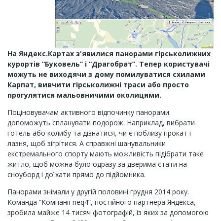
На Яндекс.Картах з'явилися панорами гірськолижних
курортів “Буковель” і “Драгобрат”. Тепер користувачі
можуть не виходячи з дому помилуватися схилами
Карпат, вивчити гірськолижні траси або просто
прогулятися мальовничими околицями.
Поціновувачам активного відпочинку панорами
допоможуть спланувати подорож. Наприклад, вибрати
готель або колибу та дізнатися, чи є поблизу прокат і
лазня, щоб зігрітися. А справжні шанувальники
екстремального спорту мають можливість підібрати таке
житло, щоб можна було одразу за дверима стати на
сноуборд і доїхати прямо до підйомника.
Панорами знімали у другій половині грудня 2014 року.
Команда “Компанії neq4”, постійного партнера Яндекса,
зробила майже 14 тисяч фотографій, із яких за допомогою