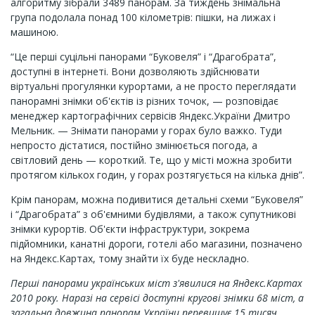
алгоритму зібрали 3489 панорам. За тиждень знімальна
група подолала понад 100 кілометрів: пішки, на лижах і
машиною.
“Це перші суцільні панорами “Буковеля” і “Драгобрата”,
доступні в інтернеті. Вони дозволяють здійснювати
віртуальні прогулянки курортами, а не просто переглядати
панорамні знімки об'єктів із різних точок, — розповідає
менеджер картографічних сервісів Яндекс.України Дмитро
Мельник. — Знімати панорами у горах було важко. Туди
непросто дістатися, постійно змінюється погода, а
світловий день — короткий. Те, що у місті можна зробити
протягом кількох годин, у горах розтягується на кілька днів”.
Крім панорам, можна подивитися детальні схеми “Буковеля”
і “Драгобрата” з об'ємними будівлями, а також супутникові
знімки курортів. Об'єкти інфраструктури, зокрема
підйомники, канатні дороги, готелі або магазини, позначено
на Яндекс.Картах, тому знайти їх буде нескладно.
Перші панорами українських міст з'явилися на Яндекс.Картах
2010 року. Наразі на сервісі доступні кругові знімки 68 міст, а
загальна довжина панорам України перевищує 15 тисяч