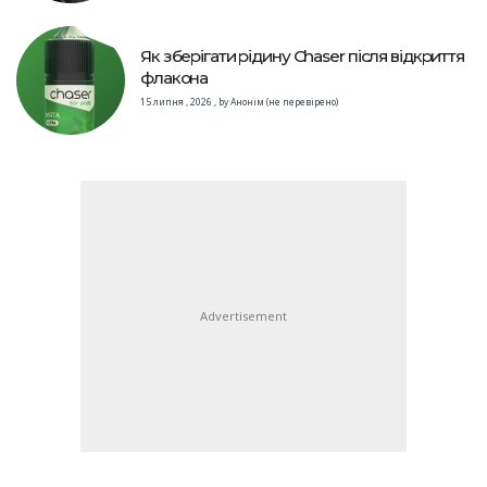
Як зберігати рідину Chaser після відкриття
флакона
15 липня , 2026
,
by
Анонім (не перевірено)
Advertisement