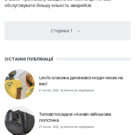
обслуговувати більшу кількість авіарейсів
Розбивка
на
Сторінка 1
››
Наступна сторінка
сторінки
ОСТАННІ ПУБЛІКАЦІЇ
Levi’s: класика денімової моди чекає на
вас!
31 липня , 2026
,
by
Анонім (не перевірено)
Тилові посади в «Азові»: військова
логістика
27 липня , 2026
,
by
Анонім (не перевірено)