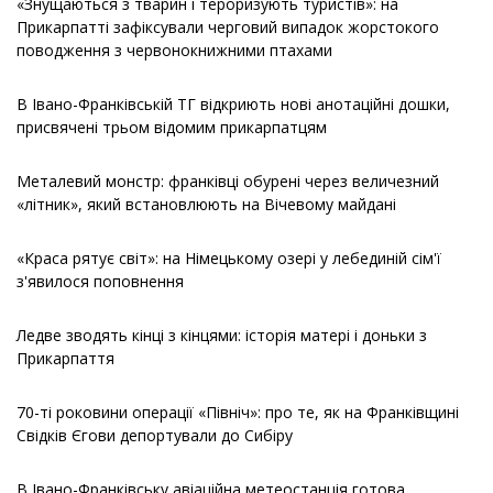
«Знущаються з тварин і тероризують туристів»: на
Прикарпатті зафіксували черговий випадок жорстокого
поводження з червонокнижними птахами
В Івано-Франківській ТГ відкриють нові анотаційні дошки,
присвячені трьом відомим прикарпатцям
Металевий монстр: франківці обурені через величезний
«літник», який встановлюють на Вічевому майдані
«Краса рятує світ»: на Німецькому озері у лебединій сім'ї
з'явилося поповнення
Ледве зводять кінці з кінцями: історія матері і доньки з
Прикарпаття
70-ті роковини операції «Північ»: про те, як на Франківщині
Свідків Єгови депортували до Сибіру
В Івано-Франківську авіаційна метеостанція готова