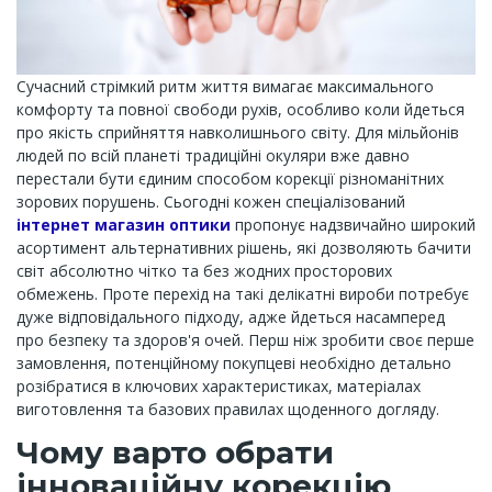
Сучасний стрімкий ритм життя вимагає максимального
комфорту та повної свободи рухів, особливо коли йдеться
про якість сприйняття навколишнього світу. Для мільйонів
людей по всій планеті традиційні окуляри вже давно
перестали бути єдиним способом корекції різноманітних
зорових порушень. Сьогодні кожен спеціалізований
інтернет магазин оптики
пропонує надзвичайно широкий
асортимент альтернативних рішень, які дозволяють бачити
світ абсолютно чітко та без жодних просторових
обмежень. Проте перехід на такі делікатні вироби потребує
дуже відповідального підходу, адже йдеться насамперед
про безпеку та здоров'я очей. Перш ніж зробити своє перше
замовлення, потенційному покупцеві необхідно детально
розібратися в ключових характеристиках, матеріалах
виготовлення та базових правилах щоденного догляду.
Чому варто обрати
інноваційну корекцію