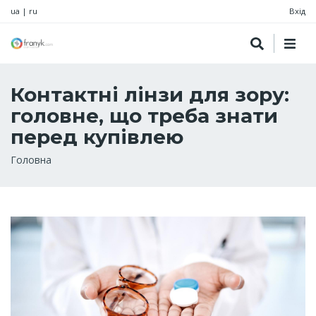
ua
|
ru
Вхід
Контактні лінзи для зору:
головне, що треба знати
перед купівлею
Рядок
Головна
навіґації