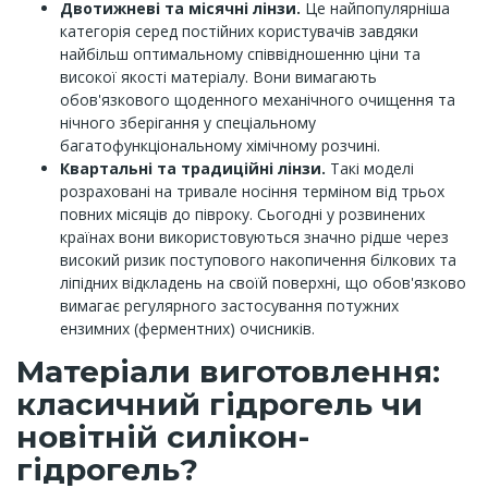
Двотижневі та місячні лінзи.
Це найпопулярніша
категорія серед постійних користувачів завдяки
найбільш оптимальному співвідношенню ціни та
високої якості матеріалу. Вони вимагають
обов'язкового щоденного механічного очищення та
нічного зберігання у спеціальному
багатофункціональному хімічному розчині.
Квартальні та традиційні лінзи.
Такі моделі
розраховані на тривале носіння терміном від трьох
повних місяців до півроку. Сьогодні у розвинених
країнах вони використовуються значно рідше через
високий ризик поступового накопичення білкових та
ліпідних відкладень на своїй поверхні, що обов'язково
вимагає регулярного застосування потужних
ензимних (ферментних) очисників.
Матеріали виготовлення:
класичний гідрогель чи
новітній силікон-
гідрогель?