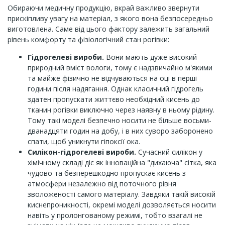
Обираючи медичну продукцію, вкрай важливо звернути
прискіпливу увагу на матеріал, з якого вона безпосередньо
виготовлена. Саме від цього фактору залежить загальний
рівень комфорту та фізіологічний стан рогівки:
Гідрогелеві вироби.
Вони мають дуже високий
природний вміст вологи, тому є надзвичайно м'якими
та майже фізично не відчуваються на оці в перші
години після надягання. Однак класичний гідрогель
здатен пропускати життєво необхідний кисень до
тканин рогівки виключно через наявну в ньому рідину.
Тому такі моделі безпечно носити не більше восьми-
дванадцяти годин на добу, і в них суворо заборонено
спати, щоб уникнути гіпоксії ока.
Силікон-гідрогелеві вироби.
Сучасний силікон у
хімічному складі діє як інноваційна "дихаюча" сітка, яка
чудово та безперешкодно пропускає кисень з
атмосфери незалежно від поточного рівня
зволоженості самого матеріалу. Завдяки такій високій
киснепроникності, окремі моделі дозволяється носити
навіть у пролонгованому режимі, тобто взагалі не