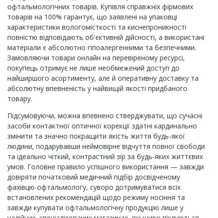
офтальмологічних товарів. Купівля справжніх фірмових
товарів на 100% гарантує, що заявлені на упаковці
характеристики вологомісткості та киснепроникності
повністю відповідають об'єктивній дійсності, а використані
матеріали є абсолютно гіпоалергенними та безпечними.
Замовляючи товари онлайн на перевіреному ресурсі,
покупець отримує не лише необмежений доступ до
найширшого асортименту, але й оперативну доставку та
абсолютну впевненість у найвищій якості придбаного
товару.
Підсумовуючи, можна впевнено стверджувати, що сучасні
засоби контактної оптичної корекції здатні кардинально
змінити та значно покращити якість життя будь-якої
людини, подарувавши неймовірне відчуття повної свободи
та ідеально чіткий, контрастний зір за будь-яких життєвих
умов. Головне правило успішного використання — завжди
довіряти початковий медичний підбір досвідченому
фахівцю-офтальмологу, суворо дотримуватися всіх
встановлених рекомендацій щодо режиму носіння та
завжди купувати офтальмологічну продукцію лише у
надійних, спеціалізованих магазинах, які щиро піклуються