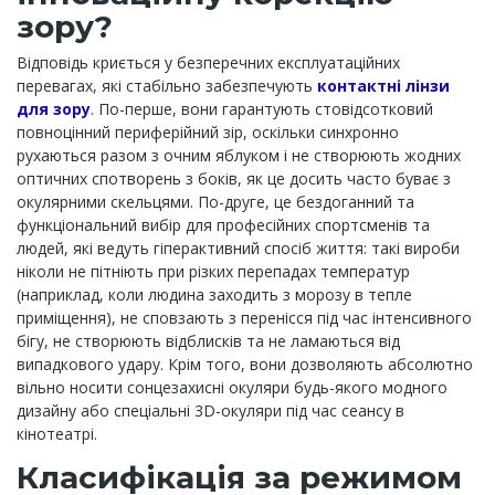
зору?
Відповідь криється у безперечних експлуатаційних
перевагах, які стабільно забезпечують
контактні лінзи
для зору
. По-перше, вони гарантують стовідсотковий
повноцінний периферійний зір, оскільки синхронно
рухаються разом з очним яблуком і не створюють жодних
оптичних спотворень з боків, як це досить часто буває з
окулярними скельцями. По-друге, це бездоганний та
функціональний вибір для професійних спортсменів та
людей, які ведуть гіперактивний спосіб життя: такі вироби
ніколи не пітніють при різких перепадах температур
(наприклад, коли людина заходить з морозу в тепле
приміщення), не сповзають з перенісся під час інтенсивного
бігу, не створюють відблисків та не ламаються від
випадкового удару. Крім того, вони дозволяють абсолютно
вільно носити сонцезахисні окуляри будь-якого модного
дизайну або спеціальні 3D-окуляри під час сеансу в
кінотеатрі.
Класифікація за режимом