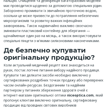
пальцях. Очищення та дезінфекція багаторазових моделей
має проводитися щоденно за допомогою спеціальних рідин.
Заборонено промивати їх звичайною проточною водою,
оскільки це може призвести до потрапляння небезпечних
мікроорганізмів та розвитку важких інфекційних
захворювань. Також надзвичайно важливо своєчасно
змінювати пластиковий контейнер для зберігання —
щонайменше один раз на місяць, а також використовувати
спеціальні пінцети з м'якими силіконовими наконечниками.
Де безпечно купувати
оригінальну продукцію?
Коли актуальний медичний рецепт вже знаходиться на
руках, постає логічне питання вибору надійного продавця.
Купувати такі делікатні засоби необхідно виключно у
сертифікованих роздрібних точках продажу або перевірених
часом онлайн-ресурсах. Бездоганним та надійним
партнером у питаннях збереження здоров'я очей є
інтернет-магазин оригінальної оптики
niceoptica.com
, який
пропонує клієнтам виключно оригінальну, сертифіковану
продукцію від провідних світових виробників