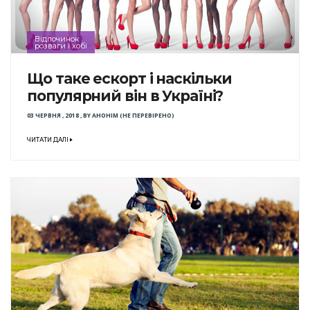
Відпочинок
розваги і хобі
Що таке ескорт і наскільки
популярний він в Україні?
03 ЧЕРВНЯ , 2018
,
BY
АНОНІМ (НЕ ПЕРЕВІРЕНО)
ЧИТАТИ ДАЛІ