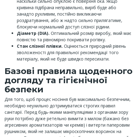
наскільки сильно опуклою є поверхня ока. Якщо
кривина підібрана неправильно, виріб буде або
занадто рухливим, постійно викликаючи
роздратування, або ж надто сильно прилягатиме,
блокуючи нормальний доступ слізної рідини.
Діаметр (DIA).
Оптимальний розмір виробу, який має
повністю та рівномірно покривати рогівку.
Стан слізної плівки.
Оцінюється природний рівень
зволоженості для правильної рекомендації того
матеріалу, який не буде швидко пересихати.
Базові правила щоденного
догляду та гігієнічної
безпеки
Для того, щоб процес носіння був максимально безпечним,
необхідно неухильно дотримуватися строгих правил
санітарії. Перед будь-якими маніпуляціями з органами зору
руки потрібно дуже ретельно вимити з милом (бажано без
агресивних ароматизаторів чи кремів) і витерти паперовим
рушником, який не залишає мікроскопічних ворсинок на