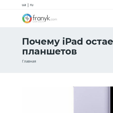
ua
|
ru
Почему iPad оста
планшетов
Строка
Главная
навигации