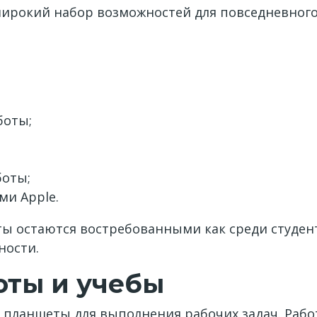
рокий набор возможностей для повседневного
боты;
боты;
ми Apple.
ы остаются востребованными как среди студент
ности.
оты и учебы
 планшеты для выполнения рабочих задач. Работ