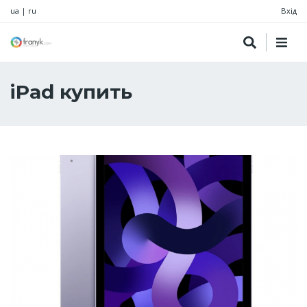
ua
|
ru
Вхід
iPad купить