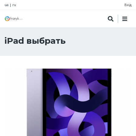
ua
|
ru
Вхід
iPad выбрать