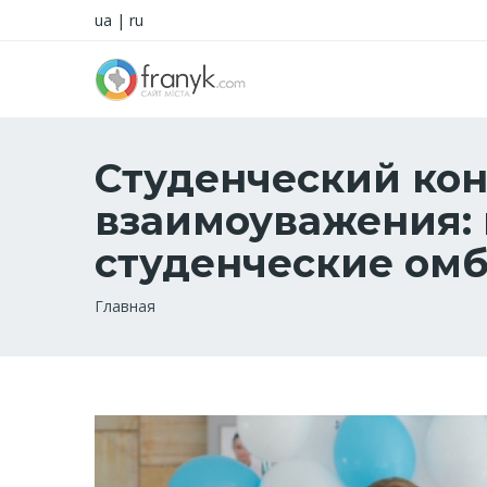
ua
|
ru
Студенческий кон
взаимоуважения: 
студенческие ом
Строка
Главная
навигации