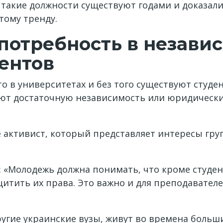
 такие должности существуют годами и доказали
тому тренду.
потребность в незави
ентов
то в университетах и без того существуют студ
меют достаточную независимость или юридическ
не активист, который представляет интересы гр
 «Молодежь должна понимать, что кроме студенч
итить их права. Это важно и для преподавател
угие украинские вузы, живут во времена больши