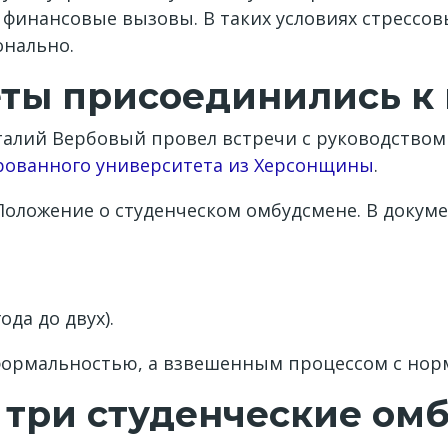
, финансовые вызовы. В таких условиях стрессо
онально.
еты присоединились к
талий Вербовый провел встречи с руководством
рованного университета из Херсонщины
.
Положение о студенческом омбудсмене. В докуме
да до двух).
формальностью, а взвешенным процессом с нор
 три студенческие ом