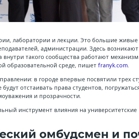
рии, лаборатории и лекции. Это большие живые
еподавателей, администрации. Здесь возникают
гда внутри такого сообщества работают механиз
ой образовательной среде, пишет
franyk.com
.
аправлении: в городе впервые посвятили трех с
 будут отстаивать права студентов, погружатьс
моуважения и прозрачности.
альный инструмент влияния на университетские
ческий омбудсмен и п