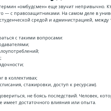
термин «омбудсмен» еще звучит непривычно. Кт
о — с правозащитниками. На самом деле в унив
 студенческой средой и администрацией, между
аться с такими вопросами:
одавателями;
злоупотреблений;
;
ядочности;
г в коллективах;
писания, стажировки, доступ к ресурсам).
овериться, не боясь последствий. Человек, кото
не имеет достаточного влияния или опыта.