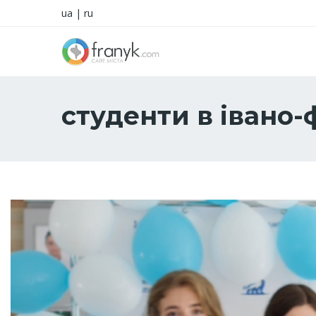
ua
|
ru
студенти в івано-