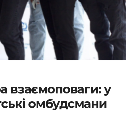
а взаємоповаги: у
тські омбудсмани