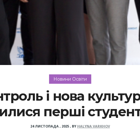
Новини Освіти
троль і нова культур
вилися перші студен
24 ЛИСТОПАДА , 2025
,
BY
HALYNA VARKHOV