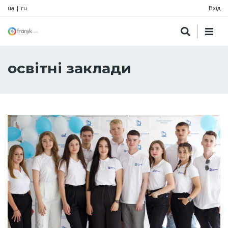
ua
|
ru
Вхід
освітні заклади