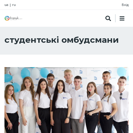
ua
|
ru
Вхід
студентські омбудсмани