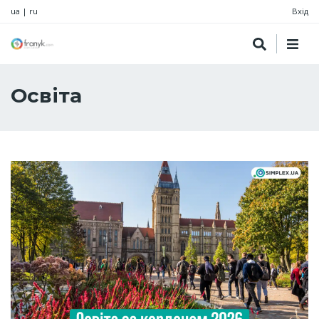
ua
|
ru
Вхід
Освіта