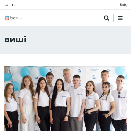
ua
|
ru
Вхід
виші