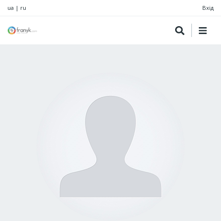
ua
|
ru
Вхід