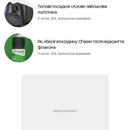
Тилові посади в «Азові»: військова
логістика
27 липня , 2026
,
by
Анонім (не перевірено)
Як зберігати рідину Chaser після відкриття
флакона
15 липня , 2026
,
by
Анонім (не перевірено)
Advertisement