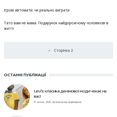
Ігрові автомати: чи реально виграти
Тато вам не мама. Подарунок найдорожчому чоловікові в
житті
Розбивка
на
‹‹
Сторінка 2
Попередня сторінка
сторінки
ОСТАННІ ПУБЛІКАЦІЇ
Levi’s: класика денімової моди чекає на
вас!
31 липня , 2026
,
by
Анонім (не перевірено)