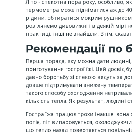
Літо - спекотна пора року, особливо, я
термометра може підніматися аж до 40 
рідини, обтиратися мокрим рушником. 
розглянемо дивовижні і в деякій мірі 
практиці, інші не знайшли. Втім, сказа
Рекомендації по б
Перша порада, яку можна дати людині,
приготування гострої їжі. Цей досвід б
давно боротьбу зі спекою ведуть за доп
довше підтримувати знижену температур
такого способу охолодження нетривали
кількість тепла. Як результат, людині 
Гостра їжа працює трохи інакше: вона
потіє, піт випаровується, охолоджуючи
що тепло назад повертається повільні