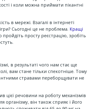
ькості і коли можна приймати пікантні
сть в мережі. Взагалі в інтернеті
ігри? Сьогодні це не проблема.
Кращі
 пройдіть просту реєстрацію, зробіть
стуть.
ізмі, в результаті чого нам стає ще
солі, вам стане тільки спекотніше. Тому
 пікантними стравами переборщувати не
лив цієї речовини на роботу механізмів
я організму, він також сприяє і його
ндують споживати від 65 до 90 мг на