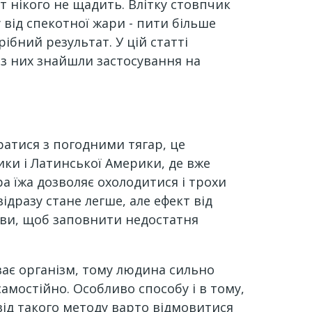
ат нікого не щадить. Влітку стовпчик
 від спекотної жари - пити більше
бний результат. У цій статті
 з них знайшли застосування на
атися з погодними тягар, це
ики і Латинської Америки, де вже
ра їжа дозволяє охолодитися і трохи
дразу стане легше, але ефект від
рви, щоб заповнити недостатня
ває організм, тому людина сильно
амостійно. Особливо способу і в тому,
ід такого методу варто відмовитися