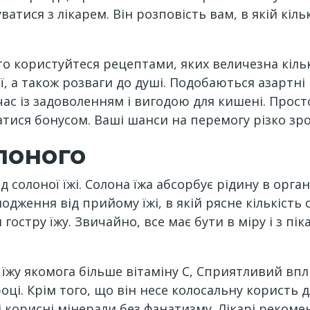
атися з лікарем. Він розповість вам, в якій кіл
о користуйтеся рецептами, яких величезна кількі
, а також розваги до душі. Подобаються азартні 
с із задоволенням і вигодою для кишені. Просто
тися бонусом. Ваші шанси на перемогу різко зро
лоного
 солоної їжі. Солона їжа абсорбує рідину в орган
одження від прийому їжі, в якій рясне кількість 
м гостру їжу. Звичайно, все має бути в міру і з
в їжу якомога більше вітаміну С, Сприятливий вп
ці. Крім того, що він несе колосальну користь дл
 корисні мінерали без фанатизму. Лікарі рекоме