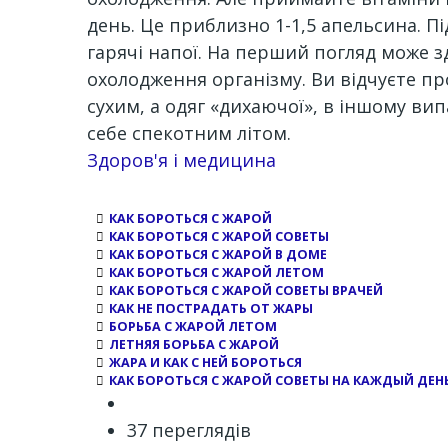
день. Це приблизно 1-1,5 апельсина. П
гарячі напої. На перший погляд може з
охолодження організму. Ви відчуєте пр
сухим, а одяг «дихаючої», в іншому ви
себе спекотним літом.
Channel
Здоров'я і медицина
КАК БОРОТЬСЯ С ЖАРОЙ
КАК БОРОТЬСЯ С ЖАРОЙ СОВЕТЫ
КАК БОРОТЬСЯ С ЖАРОЙ В ДОМЕ
КАК БОРОТЬСЯ С ЖАРОЙ ЛЕТОМ
КАК БОРОТЬСЯ С ЖАРОЙ СОВЕТЫ ВРАЧЕЙ
КАК НЕ ПОСТРАДАТЬ ОТ ЖАРЫ
БОРЬБА С ЖАРОЙ ЛЕТОМ
ЛЕТНЯЯ БОРЬБА С ЖАРОЙ
ЖАРА И КАК С НЕЙ БОРОТЬСЯ
КАК БОРОТЬСЯ С ЖАРОЙ СОВЕТЫ НА КАЖДЫЙ ДЕН
37 переглядів