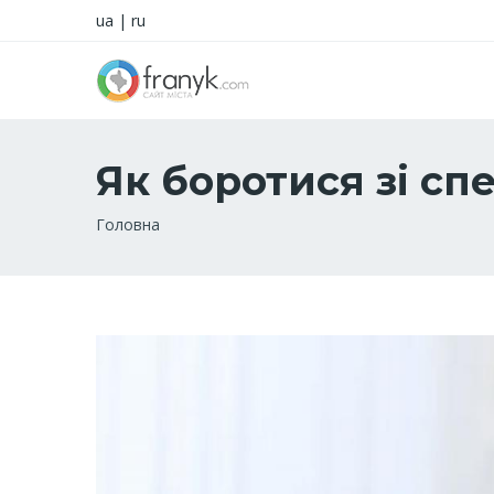
ua
|
ru
Як боротися зі сп
Рядок
Головна
навіґації