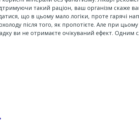
ідтримуючи такий раціон, ваш організм скаже ва
датися, що в цьому мало логіки, проте гарячі н
охолоду після того, як пропотієте. Але при цьом
падку ви не отримаєте очікуваний ефект. Одним 
Ь