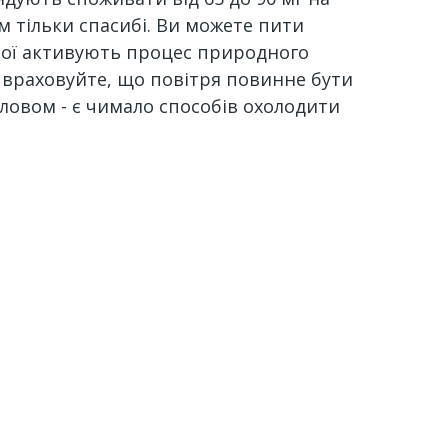
м тільки спасибі. Ви можете пити
апої активують процес природного
у враховуйте, що повітря повинне бути
словом - є чимало способів охолодити