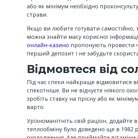
або як мінімум необхідно проконсультув
страви.
Якщо ви любите готувати самостійно, т
можна знайти масу корисної інформації
онлайн-казино
пропонують провести ча
перший депозит і не забудьте скориста
Відмовтеся від со
Під час спеки найкраще відмовитися від
спекотніше. Ви не відчуєте ніякого охол
зробіть ставку на прісну або як мініму
варто.
Урізноманітніть свій раціон, додайте 
теплообміну було доведено ще в 1982 ро
охолодження. Але приймайте вітаміни і