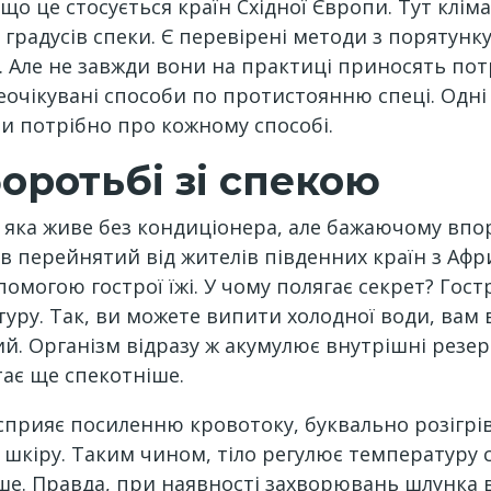
кщо це стосується країн Східної Європи. Тут клім
градусів спеки. Є перевірені методи з порятунку
Але не завжди вони на практиці приносять потрі
неочікувані способи по протистоянню спеці. Одні
ти потрібно про кожному способі.
оротьбі зі спекою
 яка живе без кондиціонера, але бажаючому впор
ув перейнятий від жителів південних країн з Афр
омогою гострої їжі. У чому полягає секрет? Гост
у. Так, ви можете випити холодної води, вам ві
й. Організм відразу ж акумулює внутрішні резе
стає ще спекотніше.
 сприяє посиленню кровотоку, буквально розігрі
 шкіру. Таким чином, тіло регулює температуру с
ше. Правда, при наявності захворювань шлунка в