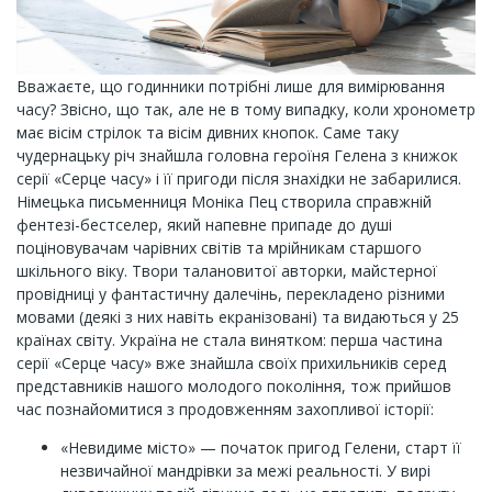
Вважаєте, що годинники потрібні лише для вимірювання
часу? Звісно, що так, але не в тому випадку, коли хронометр
має вісім стрілок та вісім дивних кнопок. Саме таку
чудернацьку річ знайшла головна героїня Гелена з книжок
серії «Серце часу» і її пригоди після знахідки не забарилися.
Німецька письменниця Моніка Пец створила справжній
фентезі-бестселер, який напевне припаде до душі
поціновувачам чарівних світів та мрійникам старшого
шкільного віку. Твори талановитої авторки, майстерної
провідниці у фантастичну далечінь, перекладено різними
мовами (деякі з них навіть екранізовані) та видаються у 25
країнах світу. Україна не стала винятком: перша частина
серії «Серце часу» вже знайшла своїх прихильників серед
представників нашого молодого покоління, тож прийшов
час познайомитися з продовженням захопливої історії:
«Невидиме місто» — початок пригод Гелени, старт її
незвичайної мандрівки за межі реальності. У вирі