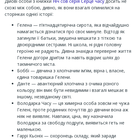
Дійові особи з книжки
Ніч сов серія Серце часу
досить не
схожі між собою, дивно, як вони взагалі опинилися на
сторінках однієї історії:
Гелена — п’ятнадцятирічна сирота, яка відчайдушно
намагається дізнатися про своє минуле. Відтоді як
загинули її батьки, змушена мешкати з тіткою та
двоюрідними сестрами. Ні школа, ні рідні головну
героїню не радують. Дивна знахідка переверне життя
Гелени догори дриґом та навіть відкриє шлях до
таємничого міста.
Боббі — дівчина з хлопчачим ім’ям, вірна і, власне,
єдина товаришка Гелени.
Данте — авантюрний хлопчина з очима різного
кольору; він вміє бути невидимим і взагалі мешкає в
іншому, незвіданому світі.
Володарка Часу — ця химерна особа зовсім не чужа
Гелені, проте родинних почуттів до дівчини вона аж
ніяк не виявляє. Навпаки, ціна, яку назначила
Володарка за свободу подруги, виявиться геть не
маленькою.
Гаррі Кьоніх — охоронець складу, який заради