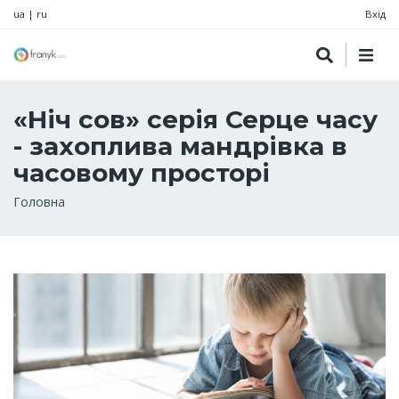
ua
|
ru
Вхід
«Ніч сов» серія Серце часу
- захоплива мандрівка в
часовому просторі
Рядок
Головна
навіґації