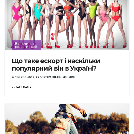
Відпочинок
розваги і хобі
Що таке ескорт і наскільки
популярний він в Україні?
03 ЧЕРВНЯ , 2018
,
BY
АНОНІМ (НЕ ПЕРЕВІРЕНО)
ЧИТАТИ ДАЛІ