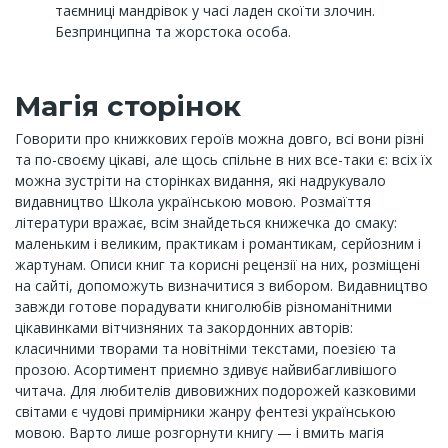
таємниці мандрівок у часі ладен скоїти злочин.
Безпринципна та жорстока особа.
Магія сторінок
Говорити про книжкових героїв можна довго, всі вони різні
та по-своєму цікаві, але щось спільне в них все-таки є: всіх їх
можна зустріти на сторінках видання, які надрукувало
видавництво Школа українською мовою. Розмаїття
літератури вражає, всім знайдеться книжечка до смаку:
маленьким і великим, практикам і романтикам, серйозним і
жартунам. Описи книг та корисні рецензії на них, розміщені
на сайті, допоможуть визначитися з вибором. Видавництво
завжди готове порадувати книголюбів різноманітними
цікавинками вітчизняних та закордонних авторів:
класичними творами та новітніми текстами, поезією та
прозою. Асортимент приємно здивує найвибагливішого
читача. Для любителів дивовижних подорожей казковими
світами є чудові примірники жанру фентезі українською
мовою. Варто лише розгорнути книгу — і вмить магія