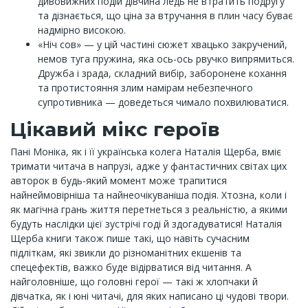
дивовижних подій дівчина ледь не втратить подругу
та дізнається, що ціна за втручання в плин часу буває
надмірно високою.
«Ніч сов» — у цій частині сюжет хвацько закручений,
немов туга пружина, яка ось-ось рвучко випрямиться.
Дружба і зрада, складний вибір, заборонене кохання
та протистояння злим намірам небезпечного
супротивника — доведеться чимало похвилюватися.
Цікавий мікс героїв
Пані Моніка, як і її українська колега Наталія Щерба, вміє
тримати читача в напрузі, адже у фантастичних світах цих
авторок в будь-який момент може трапитися
найнеймовірніша та найнеочікуваніша подія. Хтозна, коли і
як магічна грань життя перетнеться з реальністю, а якими
будуть наслідки цієї зустрічі годі й здогадуватися! Наталія
Щерба книги також пише такі, що навіть сучасним
підліткам, які звикли до різноманітних екшенів та
спецефектів, важко буде відірватися від читання. А
найголовніше, що головні герої — такі ж хлопчаки й
дівчатка, як і юні читачі, для яких написано ці чудові твори.