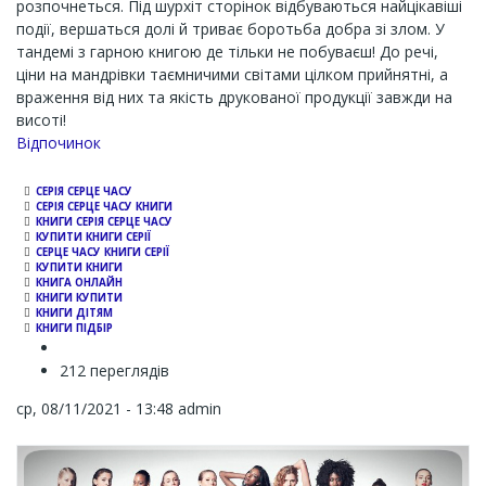
розпочнеться. Під шурхіт сторінок відбуваються найцікавіші
події, вершаться долі й триває боротьба добра зі злом. У
тандемі з гарною книгою де тільки не побуваєш! До речі,
ціни на мандрівки таємничими світами цілком прийнятні, а
враження від них та якість друкованої продукції завжди на
висоті!
Channel
Відпочинок
СЕРІЯ СЕРЦЕ ЧАСУ
СЕРІЯ СЕРЦЕ ЧАСУ КНИГИ
КНИГИ СЕРІЯ СЕРЦЕ ЧАСУ
КУПИТИ КНИГИ СЕРІЇ
СЕРЦЕ ЧАСУ КНИГИ СЕРІЇ
КУПИТИ КНИГИ
КНИГА ОНЛАЙН
КНИГИ КУПИТИ
КНИГИ ДІТЯМ
КНИГИ ПІДБІР
212 переглядів
ср, 08/11/2021 - 13:48
admin