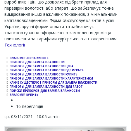
виробників і цін, що дозволяє підібрати прилад для
перевірки вологості або апарат, що забезпечує точне
вимірювання інших важливих показників, з мінімальними
капіталовкладеннями. Фірма обслуговує клієнтів з усієї
України, зручні форми оплати та забезпечує
транспортування оформленого замовлення до місця
призначення за тарифами кур'єрського автоперевізника.
Channel
Технології
ВЛАГОМЕР ЗЕРНА КУПИТЬ
ПРИБОРЫ ДЛЯ ЗАМЕРА ВЛАЖНОСТИ
ПРИБОРЫ ДЛЯ ЗАМЕРА ВЛАЖНОСТИ ЦЕНА
ПРИБОРЫ ДЛЯ ЗАМЕРА ВЛАЖНОСТИ ГДЕ ИСКАТЬ
ПРИБОРЫ ДЛЯ ЗАМЕРА ВЛАЖНОСТИ КУПИТЬ
ПРИБОРЫ ДЛЯ ЗАМЕРА ВЛАЖНОСТИ ХАРАКТЕРИСТИКИ
КАКИЕ СУЩЕСТВУЮТ ПРИБОРЫ ДЛЯ ЗАМЕРА ВЛАЖНОСТИ
ПРИБОРЫ ДЛЯ ЗАМЕРА ВЛАЖНОСТИ ДЛЯ РАБОТ
ПОИСКИ ПРИБОРОВ ДЛЯ ЗАМЕРА ВЛАЖНОСТИ
ВЛАГОМЕР КУПИТЬ
16 переглядів
ср, 08/11/2021 - 10:05
admin