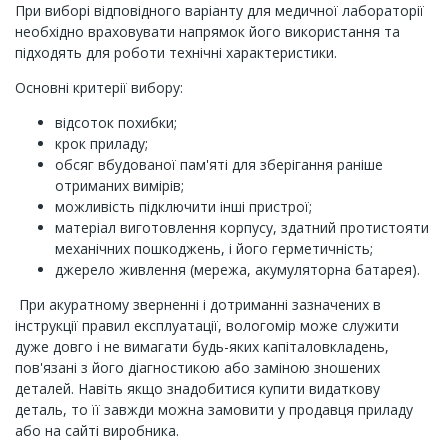
При виборі відповідного варіанту для медичної лабораторії
необхідно враховувати напрямок його використання та
підходять для роботи технічні характеристики.
Основні критерії вибору:
відсоток похибки;
крок приладу;
обсяг вбудованої пам'яті для зберігання раніше
отриманих вимірів;
можливість підключити інші пристрої;
матеріал виготовлення корпусу, здатний протистояти
механічних пошкоджень, і його герметичність;
джерело живлення (мережа, акумуляторна батарея).
При акуратному зверненні і дотриманні зазначених в
інструкції правил експлуатації, вологомір може служити
дуже довго і не вимагати будь-яких капіталовкладень,
пов'язані з його діагностикою або заміною зношених
деталей. Навіть якщо знадобитися купити видаткову
деталь, то її завжди можна замовити у продавця приладу
або на сайті виробника.