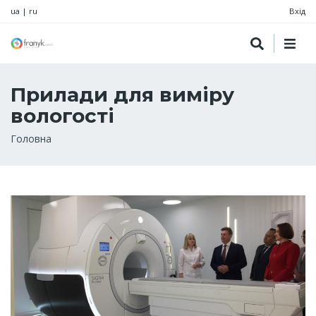
ua
|
ru
Вхід
Прилади для виміру
вологості
Рядок
Головна
навіґації