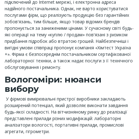
підключений до Internet мережі, і електронна адреса
надійного постачальника. Однак, не варто користуватися
послугами фірм, що реалізують продукцію без гарантійних
зобов'язань, тим більше, якщо товар відомих брендів
пропонується за заниженими цінами. У сучасному світі будь-
які операції на тему «куплю / продам» пов'язані з ризиком
придбання підробок або втратою грошей. Найбезпечніші і
вигідні умови співпраці пропонує компанія «Хімтест Україна
+». Фірма є безпосереднім постачальником сертифікованої
лабораторної техніки, а також надає послуги з її технічного
обслуговування і ремонту.
Вологоміри: нюанси
вибору
У фірмові вимірювальні пристрої виробники закладають
розширений потенціал, який дозволяє виконати завдання
будь-якої складності. На вітчизняному ринку до реалізації
представлені прилади різних модифікацій: лабораторні
аналізатори вологості, портативні прилади, промислові
агрегати, гігрометри.