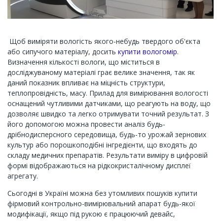
Щоб виміряти вологість якого-небудь твердого об'єкта
або сипучого матеріалу, досить
купити вологомір
.
Визначення кількості вологи, що міститься в
досліджуваному матеріалі грає велике значення, так як
даний показник впливає на міцність структури,
теплопровідність, масу. Прилад для вимірювання вологості
оснащений чутливими датчиками, що реагують на воду, що
дозволяє швидко та легко отримувати точний результат. З
його допомогою можна провести аналіз будь-
дрібнодисперсного середовища, будь-то урожай зернових
культур або порошкоподібні інгредієнти, що входять до
складу медичних препаратів. Результати виміру в цифровій
формі відображаються на рідкокристалічному дисплеї
агрегату.
Сьогодні в Україні можна без утомливих пошуків купити
фірмовий контрольно-вимірювальний апарат будь-якої
модифікації, якщо під рукою є працюючий девайс,