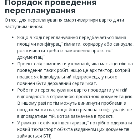
Порядок проведення
перепланування
Отже, для перепланування смарт-квартири варто діяти
наступним чином:
Якщо в ході перепланування передбачається зміна
площі чи конфігурації кімнати, коридору або санвузла,
розпочинати треба із замовлення проєктної
документації.
Проект слід замовляти у компанії, яка має ліцензію на
проведення таких робіт. Якщо це архітектор, котрий
працює як індивідуальний підприємець, у нього
повинен бути державний сертифікат.
Роботи з перепланування варто проводити у чіткій
відповідності з отриманою проєктною документацією.
В іншому разі потім можуть виникнути проблеми з
продажем житла, якщо його реальна конфігурація не
відповідатиме тій, котра зазначена в проєкті.
У рамках технічної інвентаризації потрібно одержати
новий техпаспорт об’єкта (виданням цих документів
займається БТІ).