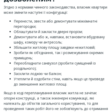
Згідно з нормами чинного законодавства, власник квартири
може змінити наступні її конфігурації:
Перенести, звести або демонтувати міжкімнатні
перегородки;
Облаштувати й закласти дверні прорізи;
Демонтувати або ж, навпаки, встановити вбудовану
шафу, комору чи антресоль;
Збільшити житлову площу завдяки нежитловій;
Зробити як об’єднання, так і розмежування окремих
приміщень;
Переобладнати санвузол (зробити суміщений із
роздільного);
Засклити лоджію чи балкон;
Утеплити й оздобити стіни, навіть якщо це призведе
до зменшення житлової площі.
Якщо в ході перепланування власник житла не зачіпає
опорні конструкції, а також інженерні комунікації, які
належать до об’єктів загального користування, то для
проведення таких робіт його не зобов’язують до отримання