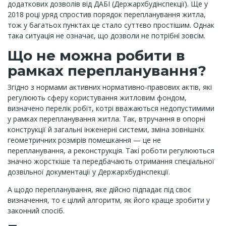
додаткових дозволів від ДАБІ (Держархбудінспекції). Ще у
2018 році уряд спростив порядок перепланування житла,
тож у багатьох пунктах це стало суттєво простішим. Однак
така ситуація не означає, що дозволи не потрібні зовсім.
Що не можна робити в
рамках перепланування?
Згідно з нормами активних нормативно-правових актів, які
регулюють сферу користування житловим фондом,
визначено перелік робіт, котрі вважаються недопустимими
у рамках перепланування житла. Так, втручання в опорні
конструкції й загальні інженерні системи, зміна зовнішніх
геометричних розмірів помешкання — це не
перепланування, а реконструкція. Такі роботи регулюються
значно жорсткіше та передбачають отримання спеціальної
дозвільної документації у Держархбудінспекції.
А щодо перепланування, яке дійсно підпадає під своє
визначення, то є цілий алгоритм, як його краще зробити у
законний спосіб.