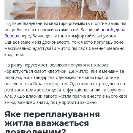
Під переплануванням квартири розуміють її оптимізацію під
потреби тих, хто проживатиме в ній. Зазвичай
новобудова
Львова
передбачає достатньо комфортабельні умови.
Однак немає межі досконалості, тож часто покупець хоче
максимально адаптувати житло під своє бачення ідеальної
квартири.
На ринку нерухомості великою популярністю зараз
користуються смарт-квартири. Це житло, яке є меншим за
площею, ніж стандартна однокімнатна квартира, але не
поступається їй за комфортом. Одна кімната, розділена на
різні зони, вважається досить функціональною та зручною.
Але, якщо власник такого житла прагне внести в нього свої
зміни, важливо знати, як це зробити законно.
Яке перепланування
житла вважається
дозволеним?