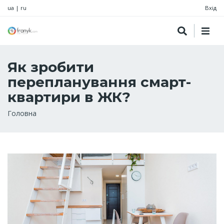
ua
|
ru
Вхід
Як зробити
перепланування смарт-
квартири в ЖК?
Рядок
Головна
навіґації