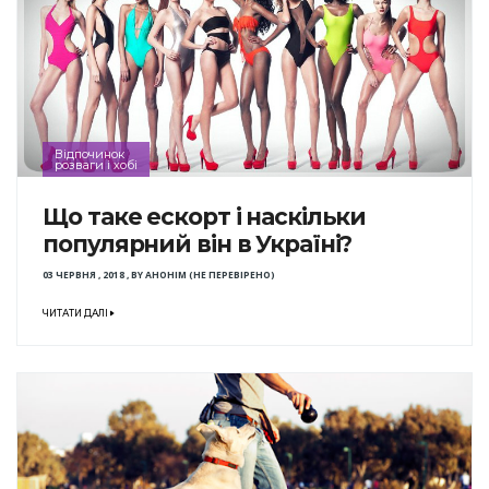
Відпочинок
розваги і хобі
Що таке ескорт і наскільки
популярний він в Україні?
03 ЧЕРВНЯ , 2018
,
BY
АНОНІМ (НЕ ПЕРЕВІРЕНО)
ЧИТАТИ ДАЛІ