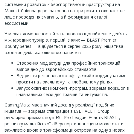
системний розвиток кіберспортивної інфраструктури на
Мальті. Співпраця розрахована на три роки та охоплює не
лише проведення змагань, а й формування сталої
екосистеми.
У межах домовленостей заплановано щонайменше дев’ять
міжнародних турнірів, перший із яких — BLAST Premier
Bounty Series — відбудеться в серпні 2025 року. Ініціатива
охоплює декілька ключових напрямів:
Створення медіастудії для професійних трансляцій
відповідно до європейських стандартів.
Відкриття регіонального офісу, який координуватиме
проєкти на локальному та глобальному рівнях.
Запуск освітніх і ком’юніті-програм, зокрема воркшопів
і навчальних сесій для гравців та ентузіастів.
GamingMalta має значний досвід у реалізації подібних
ініціатив — зокрема співпрацює з ESL FACEIT Group і
регулярно приймає події ESL Pro League. Участь BLAST у
розвитку мальтійської кіберспортивної сцени може стати
важливою віхою в трансформації острова на одну з нових