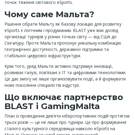
точок тяжіння світового eSports.
Чому саме Мальта?
Рішення обрати Мальту як базову локацію для розвитку
eSports є логічним і продуманим. BLAST уже має досвід
організації турнірів у різних точках світу — від США до
Сінгапуру. Проте Мальта пропонує унікальну комбінацію
географічної доступності, державної підтримки та
стабільної цифрової інфраструктури.
Крім того, уряд Мальти активно підтримує інновації,
розвиває галузі, пов’язані з IT та цифровими технологіями.
Це дає змогу не лише організовувати події, а й формувати
нове покоління спеціалістів індустрії.
Що включає партнерство
BLAST і GamingMalta
План із проведення дев’яти кіберспортивних подій протягом
трьох років — це не лише про турніри. Це про формування
сталого культурного середовища навколо eSports на
Мальті. Очікується цілий спектр активностей: