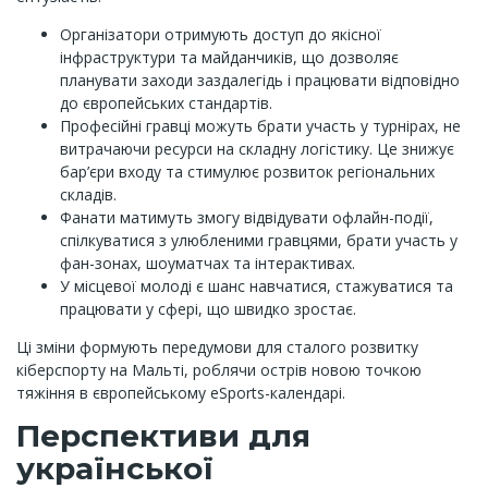
Організатори отримують доступ до якісної
інфраструктури та майданчиків, що дозволяє
планувати заходи заздалегідь і працювати відповідно
до європейських стандартів.
Професійні гравці можуть брати участь у турнірах, не
витрачаючи ресурси на складну логістику. Це знижує
бар’єри входу та стимулює розвиток регіональних
складів.
Фанати матимуть змогу відвідувати офлайн-події,
спілкуватися з улюбленими гравцями, брати участь у
фан-зонах, шоуматчах та інтерактивах.
У місцевої молоді є шанс навчатися, стажуватися та
працювати у сфері, що швидко зростає.
Ці зміни формують передумови для сталого розвитку
кіберспорту на Мальті, роблячи острів новою точкою
тяжіння в європейському eSports-календарі.
Перспективи для
української