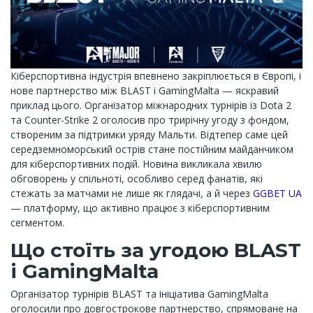
Кіберспортивна індустрія впевнено закріплюється в Європі, і
нове партнерство між BLAST і GamingMalta — яскравий
приклад цього. Організатор міжнародних турнірів із Dota 2
та Counter-Strike 2 оголосив про трирічну угоду з фондом,
створеним за підтримки уряду Мальти. Відтепер саме цей
середземноморський острів стане постійним майданчиком
для кіберспортивних подій. Новина викликала хвилю
обговорень у спільноті, особливо серед фанатів, які
стежать за матчами не лише як глядачі, а й через
GGBET UA
— платформу, що активно працює з кіберспортивним
сегментом.
Що стоїть за угодою BLAST
і GamingMalta
Організатор турнірів BLAST та ініціатива GamingMalta
оголосили про довгострокове партнерство, спрямоване на