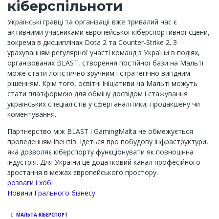
кіберспільноти
Українські гравці та організації вже тривалий час є
активними учасниками європейської кіберспортивної сцени,
зокрема в дисциплінах Dota 2 та Counter-Strike 2. З
урахуванням регулярної участі команд з України в подіях,
організованих BLAST, створення постійної бази на Мальті
може стати логістично зручним і стратегічно вигідним
рішенням. Крім того, освітні ініціативи на Мальті можуть
стати платформою для обміну досвідом і стажування
українських спеціалістів у сфері аналітики, продакшену чи
коментування.
Партнерство між BLAST і GamingMalta не обмежується
проведенням івентів. Ідеться про побудову інфраструктури,
яка дозволяє кіберспорту функціонувати як повноцінна
індустрія. Для України це додатковий канал професійного
зростання в межах європейського простору.
розваги і хобі
Новини Грального бізнесу
МАЛЬТА КІБЕРСПОРТ