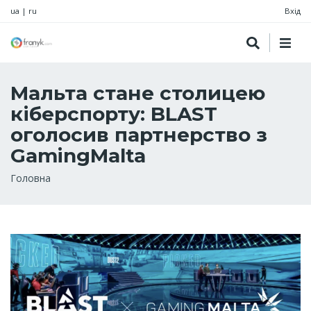
ua
|
ru
Вхід
Мальта стане столицею
кіберспорту: BLAST
оголосив партнерство з
GamingMalta
Рядок
Головна
навіґації