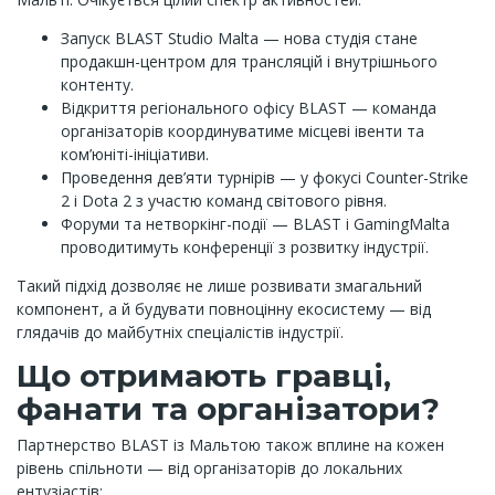
Запуск BLAST Studio Malta — нова студія стане
продакшн-центром для трансляцій і внутрішнього
контенту.
Відкриття регіонального офісу BLAST — команда
організаторів координуватиме місцеві івенти та
ком’юніті-ініціативи.
Проведення дев’яти турнірів — у фокусі Counter-Strike
2 і Dota 2 з участю команд світового рівня.
Форуми та нетворкінг-події — BLAST і GamingMalta
проводитимуть конференції з розвитку індустрії.
Такий підхід дозволяє не лише розвивати змагальний
компонент, а й будувати повноцінну екосистему — від
глядачів до майбутніх спеціалістів індустрії.
Що отримають гравці,
фанати та організатори?
Партнерство BLAST із Мальтою також вплине на кожен
рівень спільноти — від організаторів до локальних
ентузіастів: