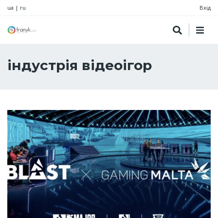
ua
|
ru
Вхід
індустрія відеоігор