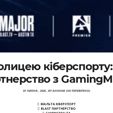
олицею кіберспорту
тнерство з GamingM
01 ЛИПНЯ , 2025
,
BY
АНОНІМ (НЕ ПЕРЕВІРЕНО)
МАЛЬТА КІБЕРСПОРТ
BLAST ПАРТНЕРСТВО