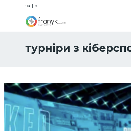
ua
|
ru
турніри з кіберсп