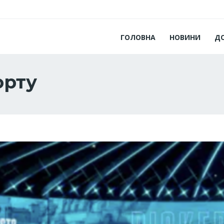
ГОЛОВНА
НОВИНИ
Д
орту