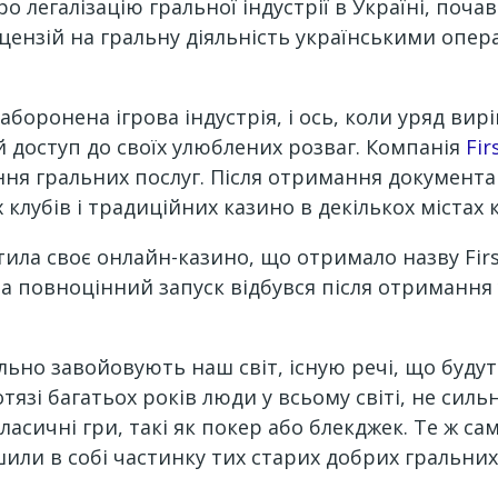
о легалізацію гральної індустрії в Україні, поч
цензій на гральну діяльність українськими опер
аборонена ігрова індустрія, і ось, коли уряд вир
 доступ до своїх улюблених розваг. Компанія
Fir
ння гральних послуг. Після отримання документа
клубів і традиційних казино в декількох містах к
тила своє онлайн-казино, що отримало назву First
 повноцінний запуск відбувся після отримання ук
льно завойовують наш світ, існую речі, що будут
отязі багатьох років люди у всьому світі, не силь
сі класичні гри, такі як покер або блекджек. Те ж с
шили в собі частинку тих старих добрих гральни