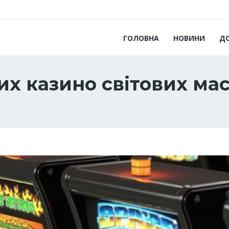
ГОЛОВНА
НОВИНИ
Д
их казино світових ма