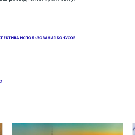
ЕРСПЕКТИВА ИСПОЛЬЗОВАНИЯ БОНУСОВ
NO