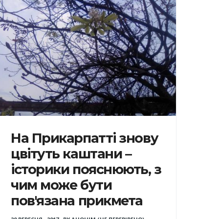
На Прикарпатті знову
цвітуть каштани –
історики пояснюють, з
чим може бути
пов'язана прикмета