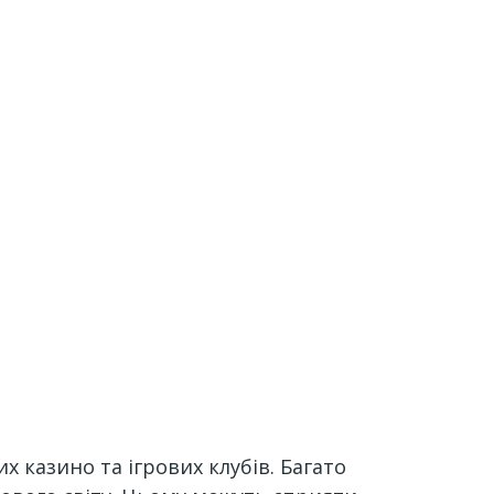
х казино та ігрових клубів. Багато