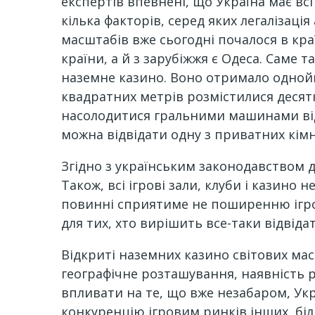
експертів впевнені, що Україна має вс
кілька факторів, серед яких легалізаці
масштабів вже сьогодні почалося в кра
країни, а й з зарубіжжя є Одеса. Саме 
наземне казино. Воно отримало однойме
квадратних метрів розмістилися десятк
насолодитися гральними машинами від 
можна відвідати одну з приватних кімн
Згідно з українським законодавством д
Також, всі ігрові зали, клуби і казино 
повинні сприятиме не поширенню ігров
для тих, хто вирішить все-таки відвідат
Відкриті наземних казино світових мас
географічне розташування, наявність ро
впливати на те, що вже незабаром, Укр
конкуренцію ігровим ринків інших, біл