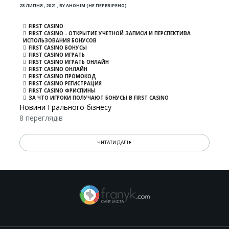
28 ЛИПНЯ , 2021
,
BY
АНОНІМ (НЕ ПЕРЕВІРЕНО)
FIRST CASINO
FIRST CASINO - ОТКРЫТИЕ УЧЕТНОЙ ЗАПИСИ И ПЕРСПЕКТИВА
ИСПОЛЬЗОВАНИЯ БОНУСОВ
FIRST CASINO БОНУСЫ
FIRST CASINO ИГРАТЬ
FIRST CASINO ИГРАТЬ ОНЛАЙН
FIRST CASINO ОНЛАЙН
FIRST CASINO ПРОМОКОД
FIRST CASINO РЕГИСТРАЦИЯ
FIRST CASINO ФРИСПИНЫ
ЗА ЧТО ИГРОКИ ПОЛУЧАЮТ БОНУСЫ В FIRST CASINO
Новини Грального бізнесу
8 переглядів
ЧИТАТИ ДАЛІ