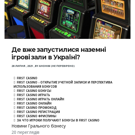
Де вже запустилися наземні
ігрові зали в Україні?
28 ЛИПНЯ , 2021
,
BY
АНОНІМ (НЕ ПЕРЕВІРЕНО)
FIRST CASINO
FIRST CASINO - ОТКРЫТИЕ УЧЕТНОЙ ЗАПИСИ И ПЕРСПЕКТИВА
ИСПОЛЬЗОВАНИЯ БОНУСОВ
FIRST CASINO БОНУСЫ
FIRST CASINO ИГРАТЬ
FIRST CASINO ИГРАТЬ ОНЛАЙН
FIRST CASINO ОНЛАЙН
FIRST CASINO ПРОМОКОД
FIRST CASINO РЕГИСТРАЦИЯ
FIRST CASINO ФРИСПИНЫ
ЗА ЧТО ИГРОКИ ПОЛУЧАЮТ БОНУСЫ В FIRST CASINO
Новини Грального бізнесу
20 переглядів