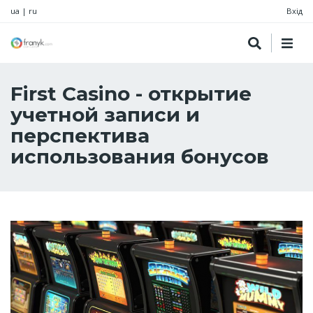
ua
|
ru
Вхід
First Casino - открытие
учетной записи и
перспектива
использования бонусов