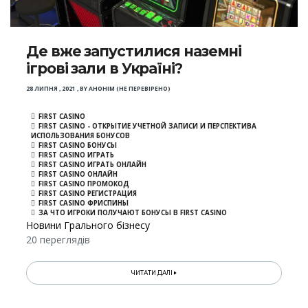
Де вже запустилися наземні
ігрові зали в Україні?
28 ЛИПНЯ , 2021
,
BY
АНОНІМ (НЕ ПЕРЕВІРЕНО)
FIRST CASINO
FIRST CASINO - ОТКРЫТИЕ УЧЕТНОЙ ЗАПИСИ И ПЕРСПЕКТИВА
ИСПОЛЬЗОВАНИЯ БОНУСОВ
FIRST CASINO БОНУСЫ
FIRST CASINO ИГРАТЬ
FIRST CASINO ИГРАТЬ ОНЛАЙН
FIRST CASINO ОНЛАЙН
FIRST CASINO ПРОМОКОД
FIRST CASINO РЕГИСТРАЦИЯ
FIRST CASINO ФРИСПИНЫ
ЗА ЧТО ИГРОКИ ПОЛУЧАЮТ БОНУСЫ В FIRST CASINO
Новини Грального бізнесу
20 переглядів
ЧИТАТИ ДАЛІ