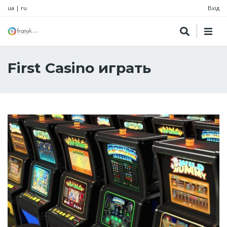
ua
|
ru
Вхід
First Casino играть