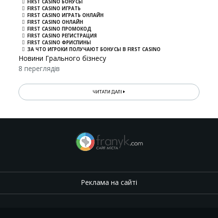
FIRST CASINO БОНУСЫ
FIRST CASINO ИГРАТЬ
FIRST CASINO ИГРАТЬ ОНЛАЙН
FIRST CASINO ОНЛАЙН
FIRST CASINO ПРОМОКОД
FIRST CASINO РЕГИСТРАЦИЯ
FIRST CASINO ФРИСПИНЫ
ЗА ЧТО ИГРОКИ ПОЛУЧАЮТ БОНУСЫ В FIRST CASINO
Новини Грального бізнесу
8 переглядів
ЧИТАТИ ДАЛІ
Реклама на сайті