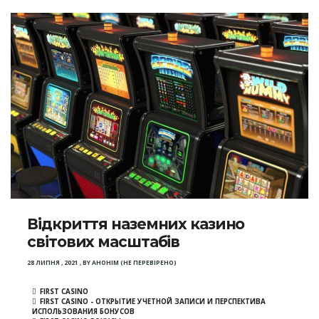
Відкриття наземних казино
світових масштабів
28 ЛИПНЯ , 2021
,
BY
АНОНІМ (НЕ ПЕРЕВІРЕНО)
FIRST CASINO
FIRST CASINO - ОТКРЫТИЕ УЧЕТНОЙ ЗАПИСИ И ПЕРСПЕКТИВА
ИСПОЛЬЗОВАНИЯ БОНУСОВ