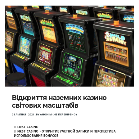
Відкриття наземних казино
світових масштабів
28 ЛИПНЯ , 2021
,
BY
АНОНІМ (НЕ ПЕРЕВІРЕНО)
FIRST CASINO
FIRST CASINO - ОТКРЫТИЕ УЧЕТНОЙ ЗАПИСИ И ПЕРСПЕКТИВА
ИСПОЛЬЗОВАНИЯ БОНУСОВ