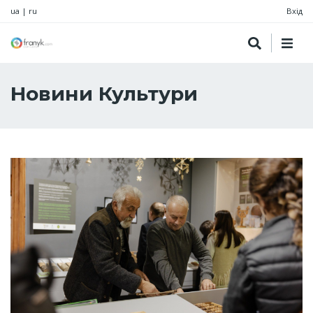
ua
|
ru
Вхід
Новини Культури