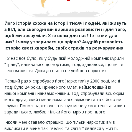
Його історія схожа на історії тисячі людей, які живуть
з ВІЛ, але сьогодні він вирішив розповісти її для того,
щоб ми зрозуміли: Хто вони для нас? І хто ми для
них? І чому утворилася ця прірва? Андрій розповість
історію своєї хвороби, своїх страхів та розчарування.
- У нас все було, як у будь-якій молодіжній компанії: курили
“траву”, напивалися до чортиків, тоді, здавалося, що це і є
сенсом життя. Доки до нього не увійшов наркотик.
Перший раз я спробував його(наркотик) у 2000 році, мені
тоді було 24 роки. Приніс його Олег, наймолодший із
нашої компанії і найзаможніший. Тоді спробували всі, окрім
мого друга, який і мене намагався відмовити та я його не
слухав. Поволі наркотик затягнув мене у свої тенета: я жив
заради нього, любив тільки його, мріяв про нього.
Інколи мені ставало страшно, що тільки наркотик вмів
викликати в мене такі “великі та світлі”’ являвся у житті,