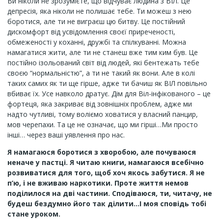
Ви ніколи не зрозумієте, що відчуває людина з ВІЛ. Це
депресія, яка ніколи не полишає тебе. Ти можеш з нею
боротися, але ти не виграєш цю битву. Це постійний
дискомфорт від усвідомлення своєї приреченості,
обмеженості у коханні, дружбі та спілкуванні. Можна
намагатися жити, але ти не станеш вже тим ким був. Це
постійно ізольований світ від людей, які бентежать тебе
своєю “нормальністю”, а ти не такий як вони. Але в колі
таких самих як ти ще гірше, адже ти бачиш як ВІЛ повільно
вбиває їх. Усе навколо дратує. Дім для Віл-інфікованого – це
фортеця, яка закриває від зовнішніх проблем, адже ми
надто чутливі, тому воліємо ховатися у власний панцир,
мов черепахи. Та це не означає, що ми гірші…Ми просто
інші… через ваші уявлення про нас.
Я намагаюся боротися з хворобою, але почуваюся
неначе у пастці. Я читаю книги, намагаюся всебічно
розвиватися для того, щоб хоч якось забутися. Я не
п’ю, і не вживаю наркотики. Проте життя немов
поділилося на дві частини. Сподіваюся, ти, читачу, не
будеш бездумно його так ділити…І моя сповідь тобі
стане уроком.