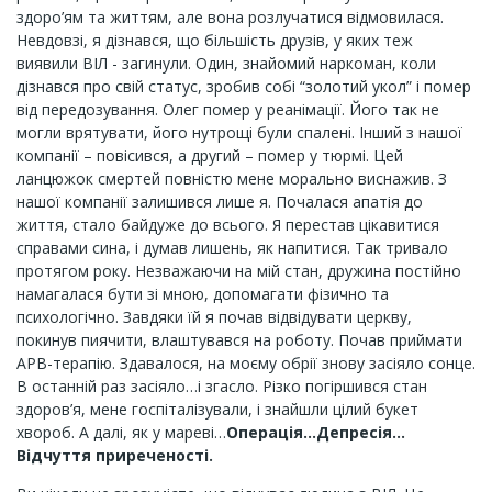
здоро’ям та життям, але вона розлучатися відмовилася.
Невдовзі, я дізнався, що більшість друзів, у яких теж
виявили ВІЛ - загинули. Один, знайомий наркоман, коли
дізнався про свій статус, зробив собі “золотий укол” і помер
від передозування. Олег помер у реанімації. Його так не
могли врятувати, його нутрощі були спалені. Інший з нашої
компанії – повісився, а другий – помер у тюрмі. Цей
ланцюжок смертей повністю мене морально виснажив. З
нашої компанії залишився лише я. Почалася апатія до
життя, стало байдуже до всього. Я перестав цікавитися
справами сина, і думав лишень, як напитися. Так тривало
протягом року. Незважаючи на мій стан, дружина постійно
намагалася бути зі мною, допомагати фізично та
психологічно. Завдяки їй я почав відвідувати церкву,
покинув пиячити, влаштувався на роботу. Почав приймати
АРВ-терапію. Здавалося, на моєму обрії знову засіяло сонце.
В останній раз засіяло…і згасло. Різко погіршився стан
здоров’я, мене госпіталізували, і знайшли цілий букет
хвороб. А далі, як у мареві…
Операція…Депресія…
Відчуття приреченості.