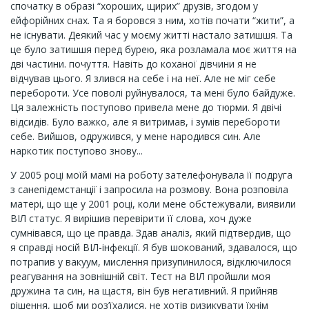
спочатку в образі “хороших, щирих” друзів, згодом у
ейфорійних снах. Та я боровся з ним, хотів почати “жити”, а
не існувати. Деякий час у моєму житті настало затишшя. Та
це було затишшя перед бурею, яка розламала моє життя на
дві частини. почуття. Навіть до коханої дівчини я не
відчував цього. Я злився на себе і на неї. Але не міг себе
перебороти. Усе поволі руйнувалося, та мені було байдуже.
Ця залежність поступово привела мене до тюрми. Я двічі
відсидів. Було важко, але я витримав, і зумів перебороти
себе. Вийшов, одружився, у мене народився син. Але
наркотик поступово знову...
У 2005 році моїй мамі на роботу зателефонувала її подруга
з санепідемстанції і запросила на розмову. Вона розповіла
матері, що ще у 2001 році, коли мене обстежували, виявили
ВІЛ статус. Я вирішив перевірити її слова, хоч дуже
сумнівався, що це правда. Здав аналіз, який підтвердив, що
я справді носій ВІЛ-інфекції. Я був шокований, здавалося, що
потрапив у вакуум, мислення призупинилося, відключилося
реагування на зовнішній світ. Тест на ВІЛ пройшли моя
дружина та син, на щастя, він був негативний. Я прийняв
рішення, щоб ми роз’їхалися, не хотів ризикувати їхнім