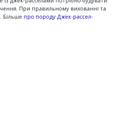
е із джек-расселами потрібно будувати
начення. При правильному вихованні та
м. Більше
про породу Джек-рассел-