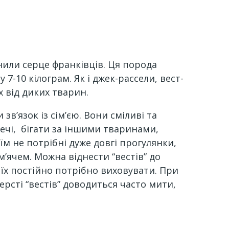
нили серце франківців. Ця порода
7-10 кілограм. Як і джек-рассели, вест-
х від диких тварин.
в’язок із сім’єю. Вони сміливі та
ечі, бігати за іншими тваринами,
 їм не потрібні дуже довгі прогулянки,
м’ячем. Можна віднести “вестів” до
 їх постійно потрібно виховувати. При
рсті “вестів” доводиться часто мити,