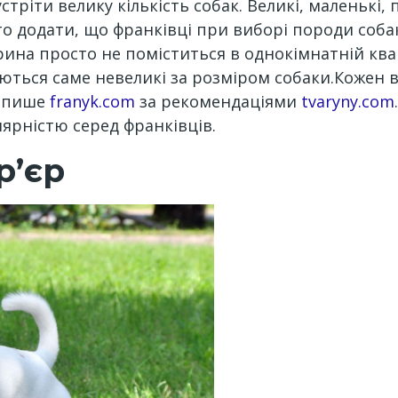
ріти велику кількість собак. Великі, маленькі, п
рто додати, що франківці при виборі породи соб
ина просто не поміститься в однокімнатній квар
аються саме невеликі за розміром собаки.Кожен 
, пише
franyk.com
за рекомендаціями
tvaryny.com
ярністю серед франківців.
р’єр