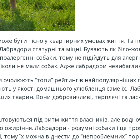
оже бути тісно у квартирних умовах життя. Та по
Лабрадори статурні та міцні. Бувають як біло-жо
поалергенні собаки, тому не підійдуть для алерг
іколи не мали собак. Адже лабрадори невибагливі
и очолюють “топи” рейтингів найпопулярніших по
ають у якості домашнього улюбленця саме їх. Ла
нших тварин. Вони доброзичливі, терплячі та лас
штовуються під ритм життя власників, але водн
 ожиріння. Лабрадори - розумні собаки і це про
і, тому їх можна віднести до “непроблемних” пор