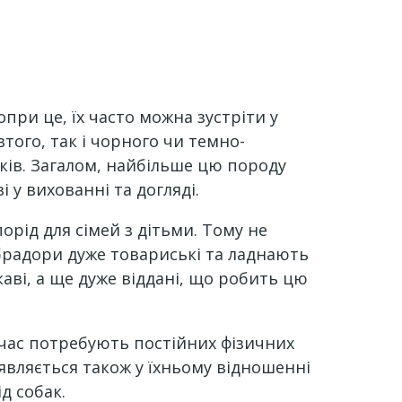
при це, їх часто можна зустріти у
втого, так і чорного чи темно-
іків. Загалом, найбільше цю породу
 у вихованні та догляді.
рід для сімей з дітьми. Тому не
брадори дуже товариські та ладнають
каві, а ще дуже віддані, що робить цю
очас потребують постійних фізичних
являється також у їхньому відношенні
ід собак.