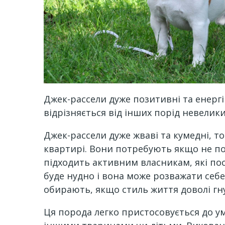
Джек-рассели дуже позитивні та енергі
відрізняється від інших порід невели
Джек-рассели дуже жваві та кумедні, т
квартирі. Вони потребують якщо не пос
підходить активним власникам, які пос
буде нудно і вона може розважати себе
обирають, якщо стиль життя доволі гн
Ця порода легко пристосовується до умо