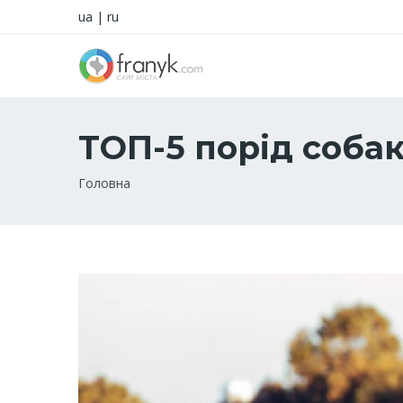
ua
|
ru
ТОП-5 порід собак
Рядок
Головна
навіґації