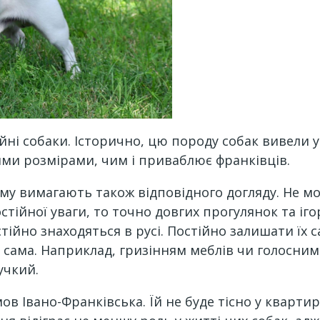
йні собаки. Історично, цю породу собак вивели 
кими розмірами, чим і приваблює франківців.
ому вимагають також відповідного догляду. Не мо
тійної уваги, то точно довгих прогулянок та іго
тійно знаходяться в русі. Постійно залишати їх 
 сама. Наприклад, гризінням меблів чи голосним
учкий.
в Івано-Франківська. Їй не буде тісно у квартир