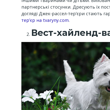
іншими тваринами чи дітьми. Виховання
партнерські стосунки. Дресують їх пос
догляді Джек-рассел-тер’єри стають га
тер’єр на tvaryny.com
.
Вест-хайленд-ва