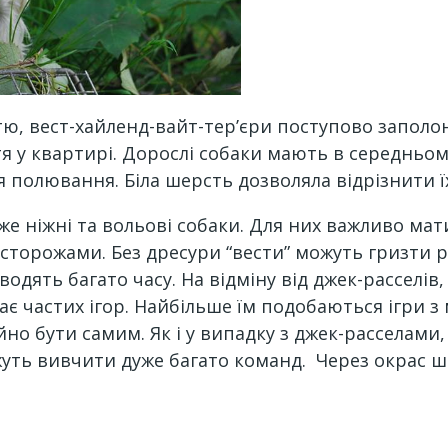
тю, вест-хайленд-вайт-тер’єри поступово заполо
 у квартирі. Дорослі собаки мають в середньому 
я полювання. Біла шерсть дозволяла відрізнити ї
 ніжні та вольові собаки. Для них важливо мати з
сторожами. Без дресури “вести” можуть гризти р
одять багато часу. На відміну від джек-расселів,
є частих ігор. Найбільше їм подобаються ігри з 
но бути самим. Як і у випадку з джек-расселами,
уть вивчити дуже багато команд. Через окрас ше