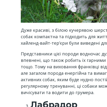
Дуже красиві, з білою кучерявою шерс
собак компактна та підходить для життя
хайленд-вайт-тер’єри були виведені дл
Представники цієї породи водночас дуже
впевнені, що також робить їх гарними 
тощо. Тому на виховання франківці відв
але загалом порода енергійна та вимага
активних собак, яким буде нудно постій
регулярному тренуванні, ці собаки мож
вичісувати та водити до грумера.
Лабрадор