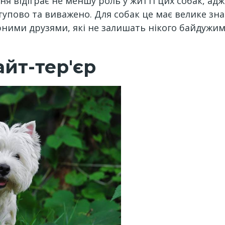
 відіграє не меншу роль у житті цих собак, адж
тупово та виважено. Для собак це має велике з
рними друзями, які не залишать нікого байдужи
йт-тер'єр