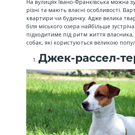
На вулицях Івано-Франківська можна зуст
різні та мають власні особливості. Ва
квартири чи будинку. Адже велика твар
біля міського озера найбільше зустріч
підходитиме під ритм життя власника
собак, які користуються великою попул
Джек-рассел-те