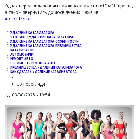
Однак перед видаленням важливо зважити всі “за” і “проти”,
а також звернутись до досвідчених фахівців.
Channel
Авто і Мото
УДАЛЕНИЕ КАТАЛИЗАТОРА
ЧТО ТАКОЕ УДАЛЕНИЕ КАТАЛИЗАТОРА
УДАЛЕНИЕ КАТАЛИЗАТОРА ОСОБЕННОСТИ
УДАЛЕНИЕ КАТАЛИЗАТОРА ПРЕИМУЩЕСТВА
КАТАЛИЗАТОР
АВТОМОБИЛИ
РЕМОНТ АВТО
СТОИМОСТЬ РЕМОНТА АВТО
ПРЕИМУЩЕСТВА УДАЛЕНИЯ КАТАЛИЗАТОРА
КАК СДЕЛАТЬ УДАЛЕНИЕ КАТАЛИЗАТОРА
33 перегляди
нд, 03/30/2025 - 19:54