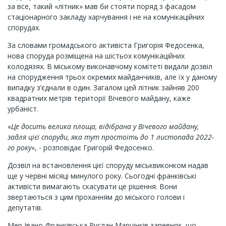
за все, такий «літник» мав би стояти поряд з фасадом
стаціонарного закладу харчування і не на комунікаційних
спорудах.
За словами громадського активіста Григорія Федосенка,
нова споруда розміщена на шістьох комунікаційних
колодязях. В міському виконавчому комітеті видали дозвіл
на спорудження трьох окремих майданчиків, але їх у даному
випадку з’єднали в один. Загалом цей літник зайняв 200
квадратних метрів території Вічевого майдану, каже
урбаніст.
«
Це досить велика площа, відібрана у Вічевого майдану,
задля цієї споруди, яка тут простоїть до 1 листопада 2022-
го року
», - розповідає Григорій Федосенко.
Дозвіл на встановлення цієї споруду міськвиконком надав
ще у червні місяці минулого року. Сьогодні франківські
активісти вимагають скасувати це рішення. Вони
звертаються з цим проханням до міського голови і
депутатів.
Мер Івано-Франківська Руслан Марцінків запевняє, що