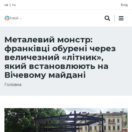
ua
|
ru
Вхід
Металевий монстр:
франківці обурені через
величезний «літник»,
який встановлюють на
Вічевому майдані
Рядок
Головна
навіґації