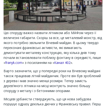
Цю споруду важко назвати літником або МАФом через її
величезні габарити. Скоріш за все, це металевий монстр, від
якого потрібно звільнити Вічевий майдан. В цьому твердо
переконані франківські активісти, які вимагають
демонтувати металеву конструкцію, яку кілька днів тому
почали встановлювати поблизу фонтану в середмісті, пише
«
franyk.com
» з посиланням на «
Канал 402
».
Варто зазначити, що у попередні роки на Вічевому майдані
також працював літній майданчик. Проте він був зроблений
з дерева і мав значно менші розміри. Тепер замість
дерев’яного літника на місці монтують значно більшу
споруду з металу і з бетонними опорами.
Місцеві урбаністи стверджують, що ця нова забудова
порушує одразу декілька діючих у Франківську правил. Перш