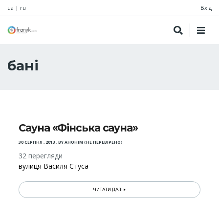
ua
|
ru
Вхід
бані
Сауна «Фінська сауна»
30 СЕРПНЯ , 2013
,
BY
АНОНІМ (НЕ ПЕРЕВІРЕНО)
32 перегляди
вулиця Василя Стуса
ЧИТАТИ ДАЛІ